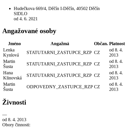
Hudečkova 669/4, Děčín I-Děčín, 40502 Děčín
SIDLO
od 4. 6. 2021
Angažované osoby
Jméno
Angažmá
Občan.
Platnost
Lenka
od 8. 4.
STATUTARNI_ZASTUPCE_RZP
CZ
Kynlová
2013
Martin
od 8. 4.
STATUTARNI_ZASTUPCE_RZP
CZ
Šusta
2013
Hana
od 8. 4.
STATUTARNI_ZASTUPCE_RZP
CZ
Klinovská
2013
Martin
od 8. 4.
ODPOVEDNY_ZASTUPCE_RZP
CZ
Šusta
2013
Živnosti
—
od 8. 4. 2013
Obory činnosti: