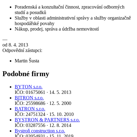
Poradenská a konzultační činnost, zpracování odborných
studií a posudků
Služby v oblasti administrativní správy a služby organizačně
hospodářské povahy
Nákup, prodej, správa a údržba nemovitostí
—
od 8. 4. 2013
Odpovědní zástupci:
Martin Šusta
Podobné firmy
BYTON s.r.o.
IČO: 01675061 · 14. 5. 2013
BITRON s.r.o.
IČO: 25598686 · 12. 5. 2000
BATRON s.r.o.
IČO: 24751324 · 15. 10. 2010
BYSTRON & PARTNERS s.r.o.
IČO: 03287556 · 12. 8. 2014
Bystroň construction s.r.o.
IČO: 02054931 · 15. 11. 2019