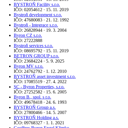
BYSTROŇ Facility s.r.o.
IČO: 02054612 · 15. 11. 2019
Bystroň development s.r.o.
IČO: 47680083 · 21. 12. 1992
Bystroň - Integrace s.r.o.
IČO: 26828944 · 19. 3. 2004
Byron CZ s.r.o.
IČO: 27222888
Bystroň services s.r.o.
IČO: 08695792 · 15. 11. 2019
BETRON GROUP s.r.o.
IČO: 23684224 · 5. 9. 2025
Byron MV s.r.o.
IČO: 24762792 · 1. 12. 2010
BYSTROŇ asset investment s.r.o.
IČO: 17085519 · 27. 4. 2022
SC - Byron Properties, s.r.o.
IČO: 27252582 · 15. 6. 2005
Byron B., spol. s r.o.
IČO: 49678418 · 24. 6. 1993
BYSTROŇ Group a.s.
IČO: 27800466 · 14. 5. 2007
BYSTROŇ Holding a.s.
IČO: 09768327 · 1. 1. 2021
Geoffrey Byron Engel Klimko