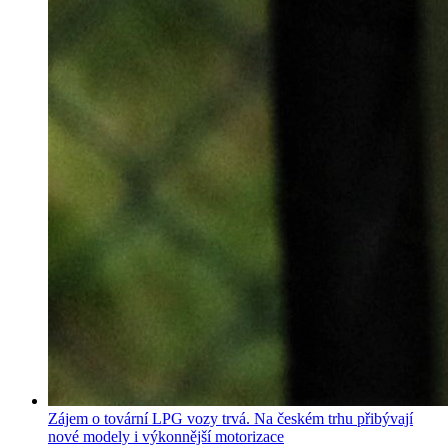
Zájem o tovární LPG vozy trvá. Na českém trhu přibývají
nové modely i výkonnější motorizace