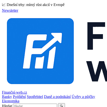
📈 Dnešní trhy: mírný růst akcií v Evropě
Newsletter
Finanční-web.cz
Banky
Pojištění
Spotřebitel
Daně a podnikání
Úvěry a půjčky
Ekonomika
Hledat
🔍