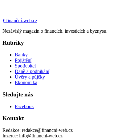
ƒ
finanční-web.cz
Nezávislý magazín o financích, investicích a byznysu.
Rubriky
Banky
Pojištění
Spotřebitel
Daně a podnikání
Úvěry a půjčky
Ekonomika
Sledujte nás
Facebook
Kontakt
Redakce: redakce@financni-web.cz
Inzerce: info@financni-web.cz