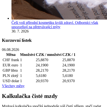
Češi volí přírodní kosmetiku kvůli zdraví. Odborníci však
upozorňují na přetrvávající mýty
30. 7. 2026
Kurzovní lístek
06.08.2026
Měna
Množství
CZK / množství
CZK / 1
CHF
frank
1
25,8870
25,8870
EUR
euro
1
24,1900
24,1900
GBP
libra
1
28,2170
28,2170
PLN
zlotý
1
5,6180
5,6180
USD
dolar
1
20,9370
20,9370
Všechny měny
Kalkulačka čisté mzdy
Mzdová kalkulačka spočítá jednoduše váš čistý příjem, stačí zadat