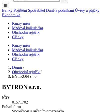
☰
Banky
Pojištění
Spotřebitel
Daně a podnikání
Úvěry a půjčky
Ekonomika
Kurzy měn
Mzdová kalkulačka
Obchodní rejstřík
Články
Kurzy měn
Mzdová kalkulačka
Obchodní rejstřík
Články
Domů
/
Obchodní rejstřík
/
BYTRON s.r.o.
BYTRON s.r.o.
IČO
01571702
Právní forma
Společnost s ručením omezeným