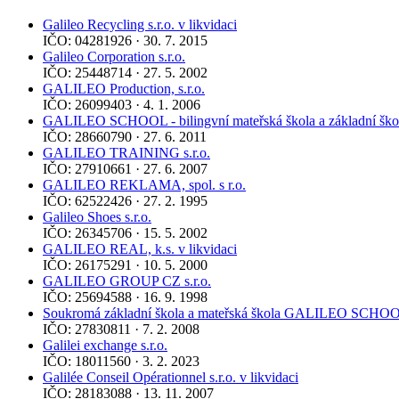
Galileo Recycling s.r.o. v likvidaci
IČO: 04281926 · 30. 7. 2015
Galileo Corporation s.r.o.
IČO: 25448714 · 27. 5. 2002
GALILEO Production, s.r.o.
IČO: 26099403 · 4. 1. 2006
GALILEO SCHOOL - bilingvní mateřská škola a základní škola
IČO: 28660790 · 27. 6. 2011
GALILEO TRAINING s.r.o.
IČO: 27910661 · 27. 6. 2007
GALILEO REKLAMA, spol. s r.o.
IČO: 62522426 · 27. 2. 1995
Galileo Shoes s.r.o.
IČO: 26345706 · 15. 5. 2002
GALILEO REAL, k.s. v likvidaci
IČO: 26175291 · 10. 5. 2000
GALILEO GROUP CZ s.r.o.
IČO: 25694588 · 16. 9. 1998
Soukromá základní škola a mateřská škola GALILEO SCHOOL, 
IČO: 27830811 · 7. 2. 2008
Galilei exchange s.r.o.
IČO: 18011560 · 3. 2. 2023
Galilée Conseil Opérationnel s.r.o. v likvidaci
IČO: 28183088 · 13. 11. 2007