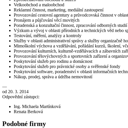
Velkoobchod a maloobchod
Reklamní činnost, marketing, mediální zastoupení
Provozování cestovní agentury a průvodcovská činnost v oblast
Pronájem a půjčování věcí movitých
Poradenská a konzultační činnost, zpracování odborných studi
Výzkum a vývoj v oblasti přírodních a technických věd nebo 
Testování, měření, analýzy a kontroly
Služby v oblasti administrativní správy a služby organizačně 
Mimoškolní výchova a vzdělávání, pořádání kurzů, školení, vče
Provozování kulturních, kulturně-vzdělávacích a zábavních zaří
Provozování tělovýchovných a sportovních zařízení a organizov
Poskytování služeb pro rodinu a domácnost
Poskytování služeb pro právnické osoby a svěřenské fondy
Poskytování software, poradenství v oblasti informačních techno
Nákup, prodej, správa a údržba nemovitostí
—
od 20. 3. 2014
Odpovědní zástupci:
Ing. Michaela Martínková
Renata Berková
Podobné firmy