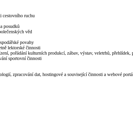
i cestovního ruchu
í a posudků
společenských věd
hospodářské povahy
tně lektorské činnosti
zení, pořádání kulturních produkcí, zábav, výstav, veletrhů, přehlídek
ání sportovní činnosti
logií, zpracování dat, hostingové a související činnosti a webové portá