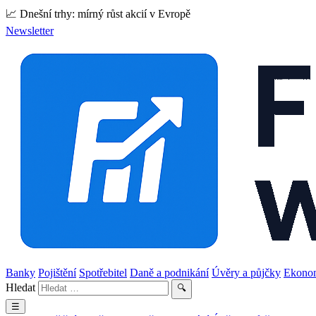
📈 Dnešní trhy: mírný růst akcií v Evropě
Newsletter
Banky
Pojištění
Spotřebitel
Daně a podnikání
Úvěry a půjčky
Ekono
Hledat
🔍
☰