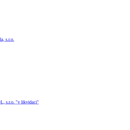
, s.r.o.
s.r.o. "v likvidaci"