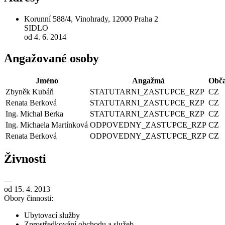
Korunní 588/4, Vinohrady, 12000 Praha 2
SIDLO
od 4. 6. 2014
Angažované osoby
Jméno
Angažmá
Obča
Zbyněk Kubáň
STATUTARNI_ZASTUPCE_RZP
CZ
Renata Berková
STATUTARNI_ZASTUPCE_RZP
CZ
Ing. Michal Berka
STATUTARNI_ZASTUPCE_RZP
CZ
Ing. Michaela Martínková
ODPOVEDNY_ZASTUPCE_RZP
CZ
Renata Berková
ODPOVEDNY_ZASTUPCE_RZP
CZ
Živnosti
—
od 15. 4. 2013
Obory činnosti:
Ubytovací služby
Zprostředkování obchodu a služeb