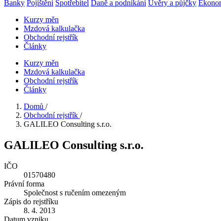
Banky
Pojištění
Spotřebitel
Daně a podnikání
Úvěry a půjčky
Ekono
Kurzy měn
Mzdová kalkulačka
Obchodní rejstřík
Články
Kurzy měn
Mzdová kalkulačka
Obchodní rejstřík
Články
Domů
/
Obchodní rejstřík
/
GALILEO Consulting s.r.o.
GALILEO Consulting s.r.o.
IČO
01570480
Právní forma
Společnost s ručením omezeným
Zápis do rejstříku
8. 4. 2013
Datum vzniku