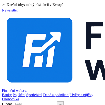
📈 Dnešní trhy: mírný růst akcií v Evropě
Newsletter
Finanční-web.cz
Banky
Pojištění
Spotřebitel
Daně a podnikání
Úvěry a půjčky
Ekonomika
Hledat
🔍