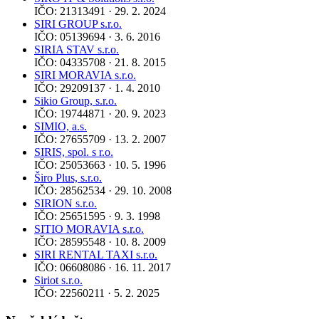
IČO: 21313491 · 29. 2. 2024
SIRI GROUP s.r.o.
IČO: 05139694 · 3. 6. 2016
SIRIA STAV s.r.o.
IČO: 04335708 · 21. 8. 2015
SIRI MORAVIA s.r.o.
IČO: 29209137 · 1. 4. 2010
Sikio Group, s.r.o.
IČO: 19744871 · 20. 9. 2023
SIMIO, a.s.
IČO: 27655709 · 13. 2. 2007
SIRIS, spol. s r.o.
IČO: 25053663 · 10. 5. 1996
Širo Plus, s.r.o.
IČO: 28562534 · 29. 10. 2008
SIRION s.r.o.
IČO: 25651595 · 9. 3. 1998
SITIO MORAVIA s.r.o.
IČO: 28595548 · 10. 8. 2009
SIRI RENTAL TAXI s.r.o.
IČO: 06608086 · 16. 11. 2017
Siriot s.r.o.
IČO: 22560211 · 5. 2. 2025