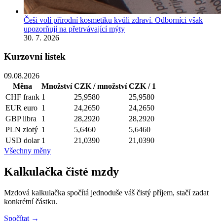
Češi volí přírodní kosmetiku kvůli zdraví. Odborníci však
upozorňují na přetrvávající mýty
30. 7. 2026
Kurzovní lístek
09.08.2026
Měna
Množství
CZK / množství
CZK / 1
CHF
frank
1
25,9580
25,9580
EUR
euro
1
24,2650
24,2650
GBP
libra
1
28,2920
28,2920
PLN
zlotý
1
5,6460
5,6460
USD
dolar
1
21,0390
21,0390
Všechny měny
Kalkulačka čisté mzdy
Mzdová kalkulačka spočítá jednoduše váš čistý příjem, stačí zadat
konkrétní částku.
Spočítat →