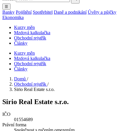
☰
Banky
Pojištění
Spotřebitel
Daně a podnikání
Úvěry a půjčky
Ekonomika
Kurzy měn
Mzdová kalkulačka
Obchodní rejstřík
Články
Kurzy měn
Mzdová kalkulačka
Obchodní rejstřík
Články
Domů
/
Obchodní rejstřík
/
Sirio Real Estate s.r.o.
Sirio Real Estate s.r.o.
IČO
01554689
Právní forma
Společnost s ručením omezeným