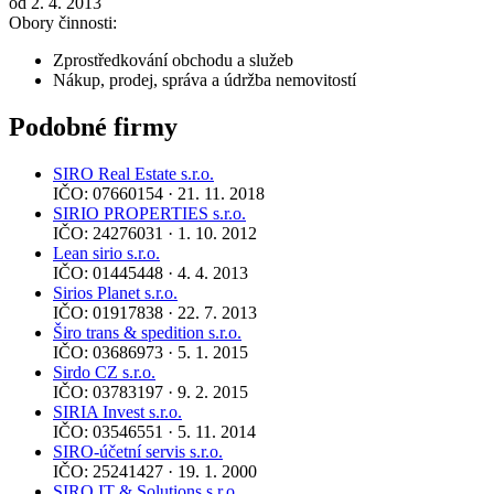
od 2. 4. 2013
Obory činnosti:
Zprostředkování obchodu a služeb
Nákup, prodej, správa a údržba nemovitostí
Podobné firmy
SIRO Real Estate s.r.o.
IČO: 07660154 · 21. 11. 2018
SIRIO PROPERTIES s.r.o.
IČO: 24276031 · 1. 10. 2012
Lean sirio s.r.o.
IČO: 01445448 · 4. 4. 2013
Sirios Planet s.r.o.
IČO: 01917838 · 22. 7. 2013
Širo trans & spedition s.r.o.
IČO: 03686973 · 5. 1. 2015
Sirdo CZ s.r.o.
IČO: 03783197 · 9. 2. 2015
SIRIA Invest s.r.o.
IČO: 03546551 · 5. 11. 2014
SIRO-účetní servis s.r.o.
IČO: 25241427 · 19. 1. 2000
SIRO IT & Solutions s.r.o.