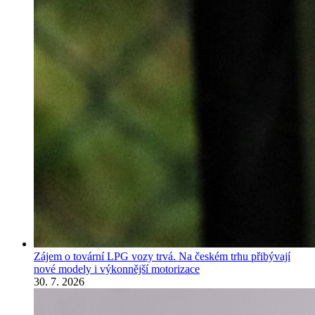
Zájem o tovární LPG vozy trvá. Na českém trhu přibývají
nové modely i výkonnější motorizace
30. 7. 2026