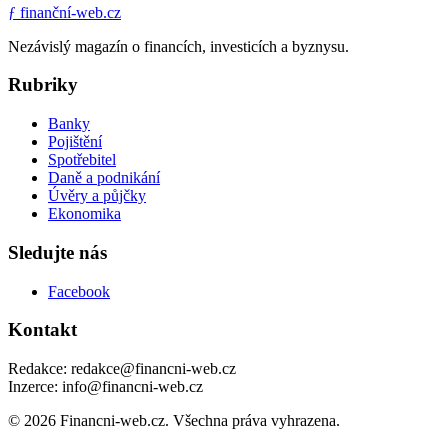
ƒ
finanční-web.cz
Nezávislý magazín o financích, investicích a byznysu.
Rubriky
Banky
Pojištění
Spotřebitel
Daně a podnikání
Úvěry a půjčky
Ekonomika
Sledujte nás
Facebook
Kontakt
Redakce: redakce@financni-web.cz
Inzerce: info@financni-web.cz
© 2026 Financni-web.cz. Všechna práva vyhrazena.