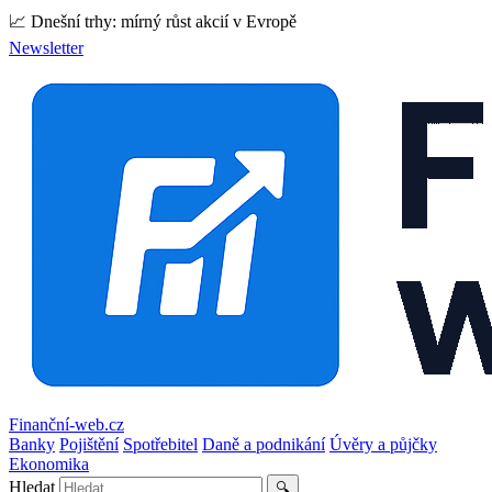
📈 Dnešní trhy: mírný růst akcií v Evropě
Newsletter
Finanční-web.cz
Banky
Pojištění
Spotřebitel
Daně a podnikání
Úvěry a půjčky
Ekonomika
Hledat
🔍