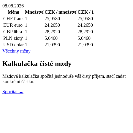
08.08.2026
Měna
Množství
CZK / množství
CZK / 1
CHF
frank
1
25,9580
25,9580
EUR
euro
1
24,2650
24,2650
GBP
libra
1
28,2920
28,2920
PLN
zlotý
1
5,6460
5,6460
USD
dolar
1
21,0390
21,0390
Všechny měny
Kalkulačka čisté mzdy
Mzdová kalkulačka spočítá jednoduše váš čistý příjem, stačí zadat
konkrétní částku.
Spočítat →