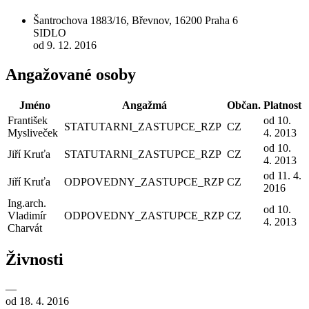
Šantrochova 1883/16, Břevnov, 16200 Praha 6
SIDLO
od 9. 12. 2016
Angažované osoby
Jméno
Angažmá
Občan.
Platnost
František
od 10.
STATUTARNI_ZASTUPCE_RZP
CZ
Mysliveček
4. 2013
od 10.
Jiří Kruťa
STATUTARNI_ZASTUPCE_RZP
CZ
4. 2013
od 11. 4.
Jiří Kruťa
ODPOVEDNY_ZASTUPCE_RZP
CZ
2016
Ing.arch.
od 10.
Vladimír
ODPOVEDNY_ZASTUPCE_RZP
CZ
4. 2013
Charvát
Živnosti
—
od 18. 4. 2016