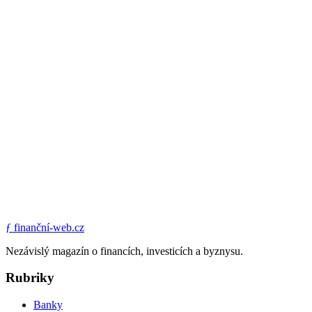
ƒ
finanční-web.cz
Nezávislý magazín o financích, investicích a byznysu.
Rubriky
Banky