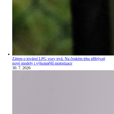
Zájem o tovární LPG vozy trvá. Na českém trhu přibývají
nové modely i výkonnější motorizace
30. 7. 2026