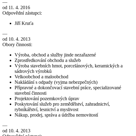
—
od 11. 4. 2016
Odpovědní zástupci:
Jiří Kruťa
—
od 10. 4. 2013
Obory činnosti:
Výroba, obchod a služby jinde nezařazené
Zprostředkování obchodu a služeb
Výroba stavebních hmot, porcelánových, keramických a
sádrových výrobků
Velkoobchod a maloobchod
Nakládání s odpady (vyjma nebezpečných)
Přípravné a dokončovací stavební práce, specializované
stavební činnosti
Projektování pozemkových úprav
Poskytování služeb pro zemědělství, zahradnictví,
rybníkářství, lesnictví a myslivost
Nákup, prodej, správa a údržba nemovitostí
—
od 10. 4. 2013