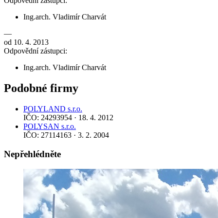
Odpovědní zástupci:
Ing.arch. Vladimír Charvát
—
od 10. 4. 2013
Odpovědní zástupci:
Ing.arch. Vladimír Charvát
Podobné firmy
POLYLAND s.r.o.
IČO: 24293954 · 18. 4. 2012
POLYSAN s.r.o.
IČO: 27114163 · 3. 2. 2004
Nepřehlédněte