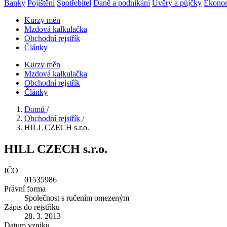
Banky
Pojištění
Spotřebitel
Daně a podnikání
Úvěry a půjčky
Ekono
Kurzy měn
Mzdová kalkulačka
Obchodní rejstřík
Články
Kurzy měn
Mzdová kalkulačka
Obchodní rejstřík
Články
Domů
/
Obchodní rejstřík
/
HILL CZECH s.r.o.
HILL CZECH s.r.o.
IČO
01535986
Právní forma
Společnost s ručením omezeným
Zápis do rejstříku
28. 3. 2013
Datum vzniku