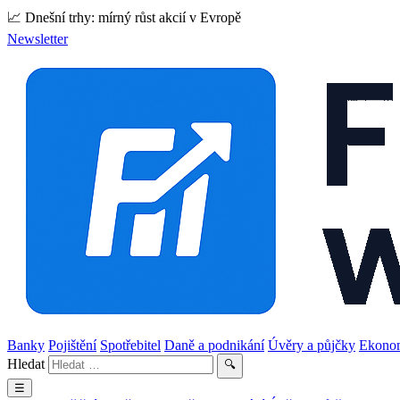
📈 Dnešní trhy: mírný růst akcií v Evropě
Newsletter
Banky
Pojištění
Spotřebitel
Daně a podnikání
Úvěry a půjčky
Ekono
Hledat
🔍
☰