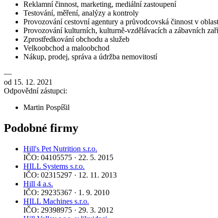
Reklamní činnost, marketing, mediální zastoupení
Testování, měření, analýzy a kontroly
Provozování cestovní agentury a průvodcovská činnost v oblast
Provozování kulturních, kulturně-vzdělávacích a zábavních zaří
Zprostředkování obchodu a služeb
Velkoobchod a maloobchod
Nákup, prodej, správa a údržba nemovitostí
—
od 15. 12. 2021
Odpovědní zástupci:
Martin Pospíšil
Podobné firmy
Hill's Pet Nutrition s.r.o.
IČO: 04105575 · 22. 5. 2015
HILL Systems s.r.o.
IČO: 02315297 · 12. 11. 2013
Hill 4 a.s.
IČO: 29235367 · 1. 9. 2010
HILL Machines s.r.o.
IČO: 29398975 · 29. 3. 2012