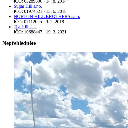
IČO: 03289800 · 14. 8. 2014
Sugar Hill s.r.o.
IČO: 01974521 · 13. 6. 2018
NORTON HILL BROTHERS s.r.o.
IČO: 07112025 · 9. 5. 2018
Tea Hill, a.s.
IČO: 10688447 · 19. 3. 2021
Nepřehlédněte