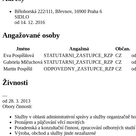
Bělohorská 222/111, Břevnov, 16900 Praha 6
SIDLO
od 14. 12. 2016
Angažované osoby
Jméno
Angažmá
Občan.
Eva Pospíšilová
STATUTARNI_ZASTUPCE_RZP
CZ
od
Gabriela Mlčuchová
STATUTARNI_ZASTUPCE_RZP
CZ
od
Martin Pospíšil
ODPOVEDNY_ZASTUPCE_RZP
CZ
od
Živnosti
—
od 28. 3. 2013
Obory činnosti:
Služby v oblasti administrativní správy a služby organizačně 
Pronájem a půjčování věcí movitých
Poradenská a konzultační činnost, zpracování odborných studi
Výroba, obchod a služby jinde nezařazené