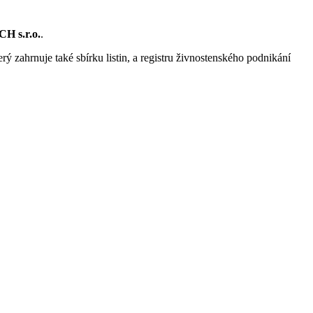
H s.r.o.
.
rý zahrnuje také sbírku listin, a registru živnostenského podnikání