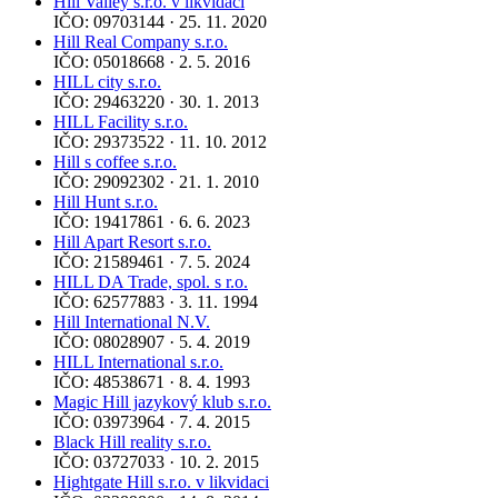
Hill Valley s.r.o. v likvidaci
IČO: 09703144 · 25. 11. 2020
Hill Real Company s.r.o.
IČO: 05018668 · 2. 5. 2016
HILL city s.r.o.
IČO: 29463220 · 30. 1. 2013
HILL Facility s.r.o.
IČO: 29373522 · 11. 10. 2012
Hill s coffee s.r.o.
IČO: 29092302 · 21. 1. 2010
Hill Hunt s.r.o.
IČO: 19417861 · 6. 6. 2023
Hill Apart Resort s.r.o.
IČO: 21589461 · 7. 5. 2024
HILL DA Trade, spol. s r.o.
IČO: 62577883 · 3. 11. 1994
Hill International N.V.
IČO: 08028907 · 5. 4. 2019
HILL International s.r.o.
IČO: 48538671 · 8. 4. 1993
Magic Hill jazykový klub s.r.o.
IČO: 03973964 · 7. 4. 2015
Black Hill reality s.r.o.
IČO: 03727033 · 10. 2. 2015
Hightgate Hill s.r.o. v likvidaci