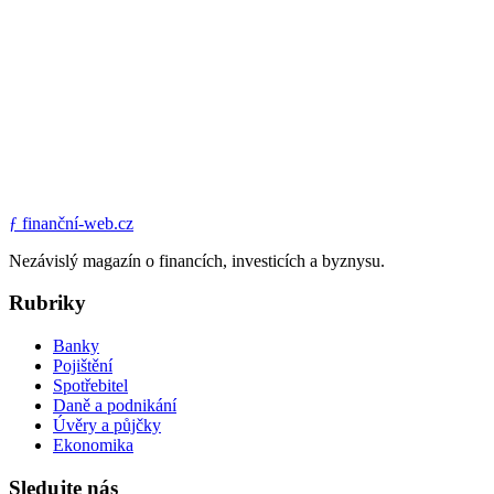
ƒ
finanční-web.cz
Nezávislý magazín o financích, investicích a byznysu.
Rubriky
Banky
Pojištění
Spotřebitel
Daně a podnikání
Úvěry a půjčky
Ekonomika
Sledujte nás