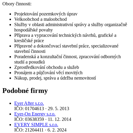
Obory činnosti:
Projektování pozemkových úprav
Velkoobchod a maloobchod
Služby v oblasti administrativní správy a služby organizačně
hospodářské povahy
Příprava a vypracování technických návrhů, grafické a
kresličské práce
Přípravné a dokončovací stavební práce, specializované
stavební činnosti
Poradenská a konzultační činnost, zpracování odborných
studií a posudků
Zprostředkování obchodu a služeb
Pronájem a půjčování věcí movitých
Nákup, prodej, správa a údržba nemovitostí
Podobné firmy
Ever After s.r.o.
IČO: 01704613 · 29. 5. 2013
Ever-On Energy s.r.o.
IČO: 03638359 · 11. 12. 2014
EVERY SIMPLE s.r.o.
IČO: 21204411 · 6. 2. 2024