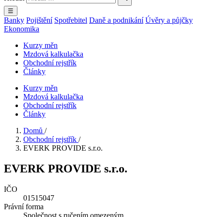
☰
Banky
Pojištění
Spotřebitel
Daně a podnikání
Úvěry a půjčky
Ekonomika
Kurzy měn
Mzdová kalkulačka
Obchodní rejstřík
Články
Kurzy měn
Mzdová kalkulačka
Obchodní rejstřík
Články
Domů
/
Obchodní rejstřík
/
EVERK PROVIDE s.r.o.
EVERK PROVIDE s.r.o.
IČO
01515047
Právní forma
Společnost s ručením omezeným