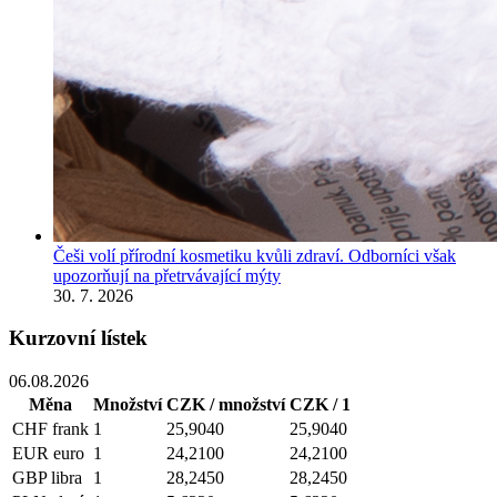
Češi volí přírodní kosmetiku kvůli zdraví. Odborníci však
upozorňují na přetrvávající mýty
30. 7. 2026
Kurzovní lístek
06.08.2026
Měna
Množství
CZK / množství
CZK / 1
CHF
frank
1
25,9040
25,9040
EUR
euro
1
24,2100
24,2100
GBP
libra
1
28,2450
28,2450