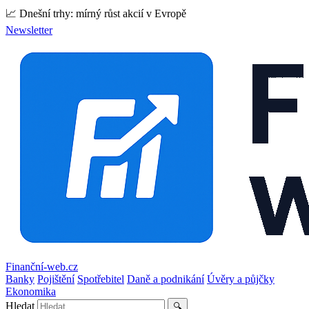
📈 Dnešní trhy: mírný růst akcií v Evropě
Newsletter
Finanční-web.cz
Banky
Pojištění
Spotřebitel
Daně a podnikání
Úvěry a půjčky
Ekonomika
Hledat
🔍