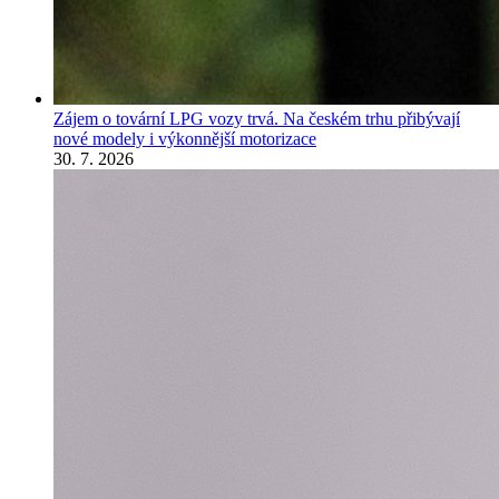
Zájem o tovární LPG vozy trvá. Na českém trhu přibývají
nové modely i výkonnější motorizace
30. 7. 2026