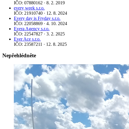
IČO: 07880162 · 8. 2. 2019
every week s.r.o.
IČO: 21910740 · 12. 8. 2024
Every day is Fryday s.r.o.
IČO: 22058869 · 4. 10. 2024
Evera Agency s.r.o.
IČO: 22547827 · 3. 2. 2025
Ever Ace s.r.o.
IČO: 23587211 · 12. 8. 2025
Nepřehlédněte