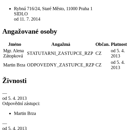
Rybná 716/24, Staré Město, 11000 Praha 1
SIDLO
od 11. 7. 2014
Angažované osoby
Jméno
Angažmá
Občan.
Platnost
Mgr. Alena
od 5. 4.
STATUTARNI_ZASTUPCE_RZP
CZ
Zátopková
2013
od 5. 4.
Martin Brza
ODPOVEDNY_ZASTUPCE_RZP
CZ
2013
Živnosti
—
od 5. 4. 2013
Odpovědní zástupci:
Martin Brza
—
od 5. 4. 2013