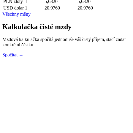
PLN
zlotý
1
5,6320
5,6320
USD
dolar
1
20,9760
20,9760
Všechny měny
Kalkulačka čisté mzdy
Mzdová kalkulačka spočítá jednoduše váš čistý příjem, stačí zadat
konkrétní částku.
Spočítat →