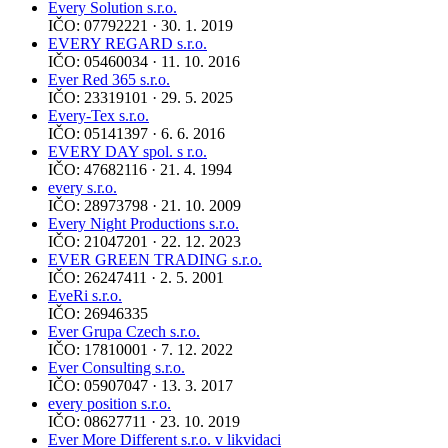
Every Solution s.r.o.
IČO: 07792221 · 30. 1. 2019
EVERY REGARD s.r.o.
IČO: 05460034 · 11. 10. 2016
Ever Red 365 s.r.o.
IČO: 23319101 · 29. 5. 2025
Every-Tex s.r.o.
IČO: 05141397 · 6. 6. 2016
EVERY DAY spol. s r.o.
IČO: 47682116 · 21. 4. 1994
every s.r.o.
IČO: 28973798 · 21. 10. 2009
Every Night Productions s.r.o.
IČO: 21047201 · 22. 12. 2023
EVER GREEN TRADING s.r.o.
IČO: 26247411 · 2. 5. 2001
EveRi s.r.o.
IČO: 26946335
Ever Grupa Czech s.r.o.
IČO: 17810001 · 7. 12. 2022
Ever Consulting s.r.o.
IČO: 05907047 · 13. 3. 2017
every position s.r.o.
IČO: 08627711 · 23. 10. 2019
Ever More Different s.r.o. v likvidaci