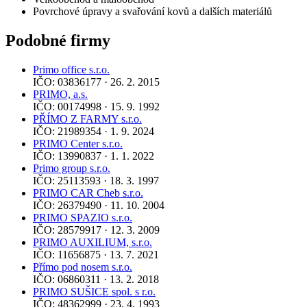
Povrchové úpravy a svařování kovů a dalších materiálů
Podobné firmy
Primo office s.r.o.
IČO: 03836177 · 26. 2. 2015
PRIMO, a.s.
IČO: 00174998 · 15. 9. 1992
PŘÍMO Z FARMY s.r.o.
IČO: 21989354 · 1. 9. 2024
PRIMO Center s.r.o.
IČO: 13990837 · 1. 1. 2022
Primo group s.r.o.
IČO: 25113593 · 18. 3. 1997
PRIMO CAR Cheb s.r.o.
IČO: 26379490 · 11. 10. 2004
PRIMO SPAZIO s.r.o.
IČO: 28579917 · 12. 3. 2009
PRIMO AUXILIUM, s.r.o.
IČO: 11656875 · 13. 7. 2021
Přímo pod nosem s.r.o.
IČO: 06860311 · 13. 2. 2018
PRIMO SUŠICE spol. s r.o.
IČO: 48362999 · 23. 4. 1993