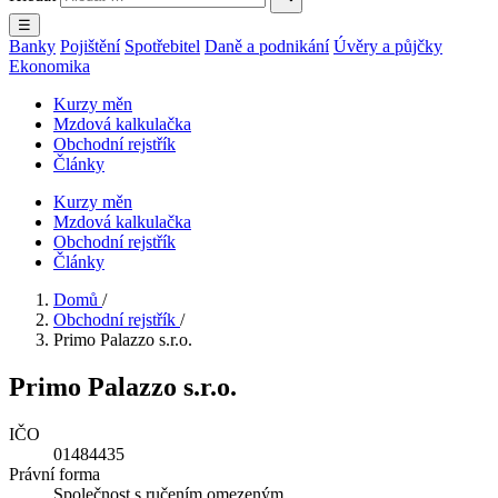
☰
Banky
Pojištění
Spotřebitel
Daně a podnikání
Úvěry a půjčky
Ekonomika
Kurzy měn
Mzdová kalkulačka
Obchodní rejstřík
Články
Kurzy měn
Mzdová kalkulačka
Obchodní rejstřík
Články
Domů
/
Obchodní rejstřík
/
Primo Palazzo s.r.o.
Primo Palazzo s.r.o.
IČO
01484435
Právní forma
Společnost s ručením omezeným