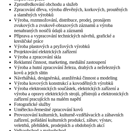
Zprostředkování obchodu a služeb
Zpracování dřeva, výroba dřevěných, korkových, proutěných
a slaměných výrobků
Výroba, rozmnožování, distribuce, prodej, pronájem
zvukových a zvukově-obrazových záznamů a výroba
nenahraných nosičů údajů a záznamů
Příprava a vypracování technických návrhů, grafické a
kresličské práce
Výroba plastových a pryžových výrobků
Projektování elektrických zařízení
Výroba a zpracování skla
Reklamní činnost, marketing, mediální zastoupení
Výroba a hutní zpracování železa, drahých a neželezných
kovů a jejich slitin
Návrhářská, designérská, aranžérská činnost a modeling
Výroba kovových konstrukcí a kovodělných výrobků
Výroba elektronických součástek, elektrických zařízení a
výroba a opravy elektrických strojů, přístrojů a elektronických
zařízení pracujících na malém napětí
Fotografické služby
Umělecko-řemeslné zpracování kovů
Provozování kulturních, kulturně-vzdělávacích a zábavních
zařízení, pořádání kulturních produkcí, zábav, výstav,
veletrhů, přehlídek, prodejních a obdobných akcí
Velkoobchod a maloobchod