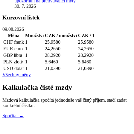
upozorňují na přetrvávající mýty
30. 7. 2026
Kurzovní lístek
09.08.2026
Měna
Množství
CZK / množství
CZK / 1
CHF
frank
1
25,9580
25,9580
EUR
euro
1
24,2650
24,2650
GBP
libra
1
28,2920
28,2920
PLN
zlotý
1
5,6460
5,6460
USD
dolar
1
21,0390
21,0390
Všechny měny
Kalkulačka čisté mzdy
Mzdová kalkulačka spočítá jednoduše váš čistý příjem, stačí zadat
konkrétní částku.
Spočítat →