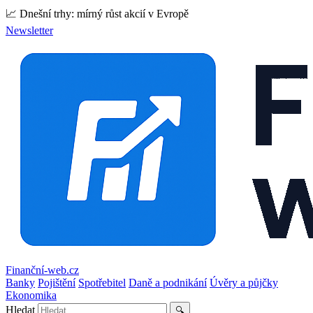
📈 Dnešní trhy: mírný růst akcií v Evropě
Newsletter
Finanční-web.cz
Banky
Pojištění
Spotřebitel
Daně a podnikání
Úvěry a půjčky
Ekonomika
Hledat
🔍