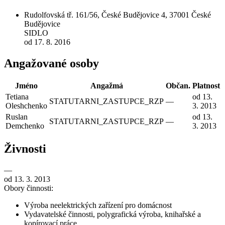
Rudolfovská tř. 161/56, České Budějovice 4, 37001 České
Budějovice
SIDLO
od 17. 8. 2016
Angažované osoby
Jméno
Angažmá
Občan.
Platnost
Tetiana
od 13.
STATUTARNI_ZASTUPCE_RZP
—
Oleshchenko
3. 2013
Ruslan
od 13.
STATUTARNI_ZASTUPCE_RZP
—
Demchenko
3. 2013
Živnosti
—
od 13. 3. 2013
Obory činnosti:
Výroba neelektrických zařízení pro domácnost
Vydavatelské činnosti, polygrafická výroba, knihařské a
kopírovací práce