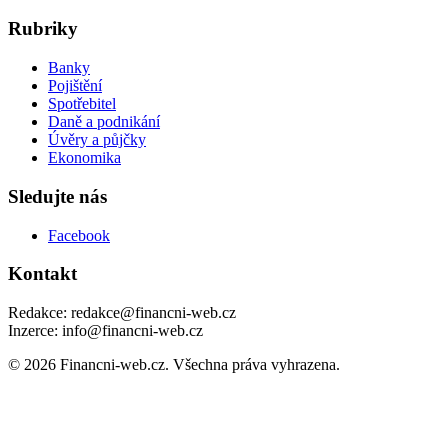
Rubriky
Banky
Pojištění
Spotřebitel
Daně a podnikání
Úvěry a půjčky
Ekonomika
Sledujte nás
Facebook
Kontakt
Redakce: redakce@financni-web.cz
Inzerce: info@financni-web.cz
© 2026 Financni-web.cz. Všechna práva vyhrazena.