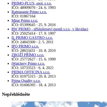
PRIMO-PLUS, spol. s r.o.
IČO: 48909076 · 24. 6. 1993
Rattrapante Primo s.r.o.
IČO: 01867164
Mirar Primo s.r.o.
IČO: 05399645 · 25. 9. 2016
RW PRIMO - příslušenství mostů s.r.o., v likvidaci
IČO: 25025414 · 17. 9. 1997
IL PRIMO GASTRO s.r.o.
IČO: 24843300 · 2. 5. 2011
IPO PRIMO s.r.o.
IČO: 28633431 · 10. 8. 2010
ZBOŽÍ PŘÍMO s.r.o.
IČO: 25772627 · 15. 6. 1999
iWatchery Primo s.r.o.
IČO: 10733523 · 6. 4. 2021
PRIMA OFFICINA s.r.o.
IČO: 01975315 · 20. 8. 2013
Prima Quality s.r.o.
IČO: 01606395 · 18. 4. 2013
Nepřehlédněte