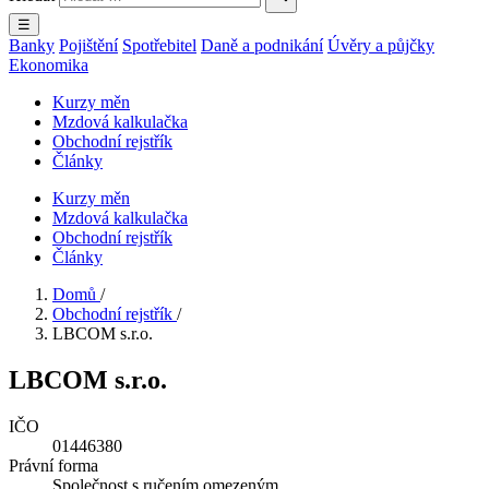
☰
Banky
Pojištění
Spotřebitel
Daně a podnikání
Úvěry a půjčky
Ekonomika
Kurzy měn
Mzdová kalkulačka
Obchodní rejstřík
Články
Kurzy měn
Mzdová kalkulačka
Obchodní rejstřík
Články
Domů
/
Obchodní rejstřík
/
LBCOM s.r.o.
LBCOM s.r.o.
IČO
01446380
Právní forma
Společnost s ručením omezeným