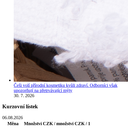
Češi volí přírodní kosmetiku kvůli zdraví. Odborníci však
upozorňují na přetrvávající mýty
30. 7. 2026
Kurzovní lístek
06.08.2026
Měna
Množství
CZK / množství
CZK / 1