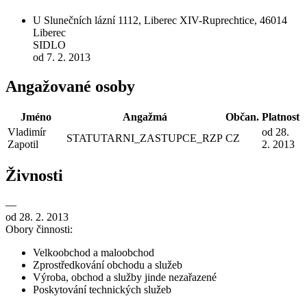
U Slunečních lázní 1112, Liberec XIV-Ruprechtice, 46014
Liberec
SIDLO
od 7. 2. 2013
Angažované osoby
Jméno
Angažmá
Občan.
Platnost
Vladimír
od 28.
STATUTARNI_ZASTUPCE_RZP
CZ
Zapotil
2. 2013
Živnosti
—
od 28. 2. 2013
Obory činnosti:
Velkoobchod a maloobchod
Zprostředkování obchodu a služeb
Výroba, obchod a služby jinde nezařazené
Poskytování technických služeb