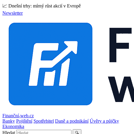
📈 Dnešní trhy: mírný růst akcií v Evropě
Newsletter
Finanční-web.cz
Banky
Pojištění
Spotřebitel
Daně a podnikání
Úvěry a půjčky
Ekonomika
Hledat
🔍