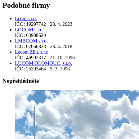
Podobné firmy
Lcom s.r.o.
IČO: 19297742 · 28. 4. 2023
LOCOM s.r.o.
IČO: 63908620
LMBCOM s.r.o.
IČO: 07060823 · 23. 4. 2018
Lecom Zlín, s.r.o.
IČO: 46902317 · 21. 10. 1996
LUCOM OLOMOUC, s.r.o.
IČO: 25393464 · 5. 3. 1998
Nepřehlédněte