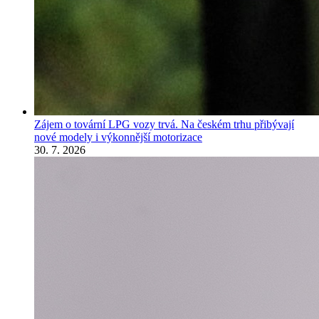
Zájem o tovární LPG vozy trvá. Na českém trhu přibývají
nové modely i výkonnější motorizace
30. 7. 2026