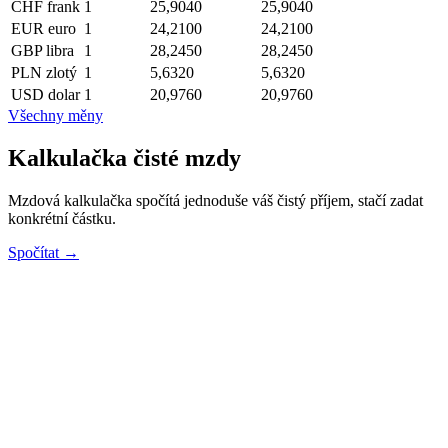
CHF
frank
1
25,9040
25,9040
EUR
euro
1
24,2100
24,2100
GBP
libra
1
28,2450
28,2450
PLN
zlotý
1
5,6320
5,6320
USD
dolar
1
20,9760
20,9760
Všechny měny
Kalkulačka čisté mzdy
Mzdová kalkulačka spočítá jednoduše váš čistý příjem, stačí zadat
konkrétní částku.
Spočítat →