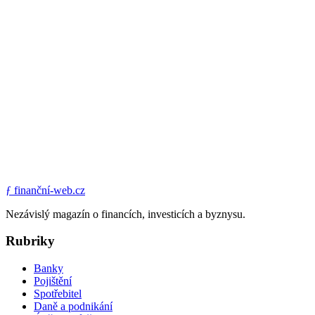
ƒ
finanční-web.cz
Nezávislý magazín o financích, investicích a byznysu.
Rubriky
Banky
Pojištění
Spotřebitel
Daně a podnikání