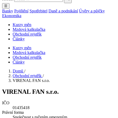
☰
Banky
Pojištění
Spotřebitel
Daně a podnikání
Úvěry a půjčky
Ekonomika
Kurzy měn
Mzdová kalkulačka
Obchodní rejstřík
Články
Kurzy měn
Mzdová kalkulačka
Obchodní rejstřík
Články
Domů
/
Obchodní rejstřík
/
VIRENAL FAN s.r.o.
VIRENAL FAN s.r.o.
IČO
01435418
Právní forma
Společnost s ručením omezeným