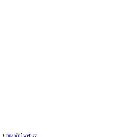
ƒ
finanční-web.cz