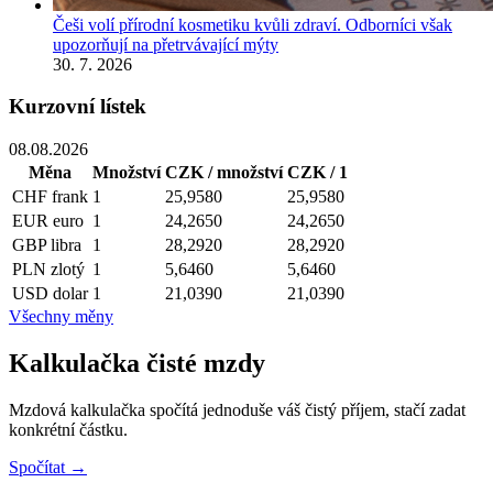
Češi volí přírodní kosmetiku kvůli zdraví. Odborníci však
upozorňují na přetrvávající mýty
30. 7. 2026
Kurzovní lístek
08.08.2026
Měna
Množství
CZK / množství
CZK / 1
CHF
frank
1
25,9580
25,9580
EUR
euro
1
24,2650
24,2650
GBP
libra
1
28,2920
28,2920
PLN
zlotý
1
5,6460
5,6460
USD
dolar
1
21,0390
21,0390
Všechny měny
Kalkulačka čisté mzdy
Mzdová kalkulačka spočítá jednoduše váš čistý příjem, stačí zadat
konkrétní částku.
Spočítat →