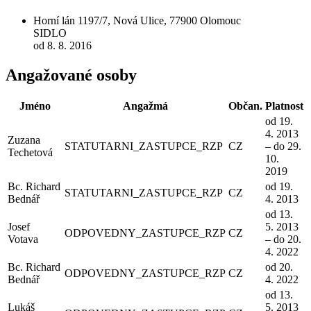
Horní lán 1197/7, Nová Ulice, 77900 Olomouc
SIDLO
od 8. 8. 2016
Angažované osoby
Jméno
Angažmá
Občan.
Platnost
od 19.
4. 2013
Zuzana
STATUTARNI_ZASTUPCE_RZP
CZ
– do 29.
Techetová
10.
2019
Bc. Richard
od 19.
STATUTARNI_ZASTUPCE_RZP
CZ
Bednář
4. 2013
od 13.
Josef
5. 2013
ODPOVEDNY_ZASTUPCE_RZP
CZ
Votava
– do 20.
4. 2022
Bc. Richard
od 20.
ODPOVEDNY_ZASTUPCE_RZP
CZ
Bednář
4. 2022
od 13.
Lukáš
5. 2013