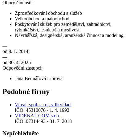
Obory činnosti:
Zprostředkování obchodu a služeb
Velkoobchod a maloobchod
Poskytování služeb pro zemědělství, zahradnictví,
rybníkářství, lesnictví a myslivost
Návrhářská, designérská, aranžérská činnost a modeling
—
od 8. 1. 2014
—
od 30. 4. 2025
Odpovědní zástupci:
Jana Bednářová Librová
Podobné firmy
Vireal, spol. s r.o., v likvidaci
IČO: 45310076 · 1. 4. 1992
VIDENAL COM s.r.o.
IČO: 07314493 · 31. 7. 2018
Nepřehlédněte