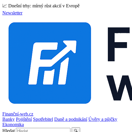
📈 Dnešní trhy: mírný růst akcií v Evropě
Newsletter
Finanční-web.cz
Banky
Pojištění
Spotřebitel
Daně a podnikání
Úvěry a půjčky
Ekonomika
Hledat
🔍