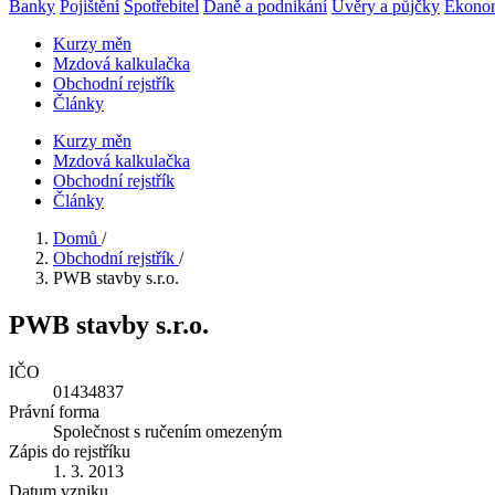
Banky
Pojištění
Spotřebitel
Daně a podnikání
Úvěry a půjčky
Ekono
Kurzy měn
Mzdová kalkulačka
Obchodní rejstřík
Články
Kurzy měn
Mzdová kalkulačka
Obchodní rejstřík
Články
Domů
/
Obchodní rejstřík
/
PWB stavby s.r.o.
PWB stavby s.r.o.
IČO
01434837
Právní forma
Společnost s ručením omezeným
Zápis do rejstříku
1. 3. 2013
Datum vzniku