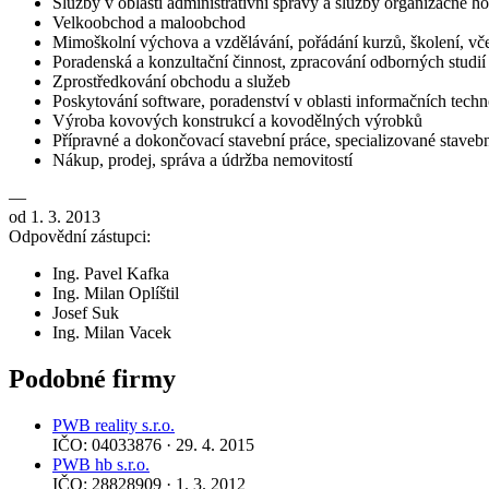
Služby v oblasti administrativní správy a služby organizačně 
Velkoobchod a maloobchod
Mimoškolní výchova a vzdělávání, pořádání kurzů, školení, vče
Poradenská a konzultační činnost, zpracování odborných studi
Zprostředkování obchodu a služeb
Poskytování software, poradenství v oblasti informačních techno
Výroba kovových konstrukcí a kovodělných výrobků
Přípravné a dokončovací stavební práce, specializované stavebn
Nákup, prodej, správa a údržba nemovitostí
—
od 1. 3. 2013
Odpovědní zástupci:
Ing. Pavel Kafka
Ing. Milan Oplíštil
Josef Suk
Ing. Milan Vacek
Podobné firmy
PWB reality s.r.o.
IČO: 04033876 · 29. 4. 2015
PWB hb s.r.o.
IČO: 28828909 · 1. 3. 2012