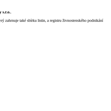
s.r.o.
.
rý zahrnuje také sbírku listin, a registru živnostenského podnikání