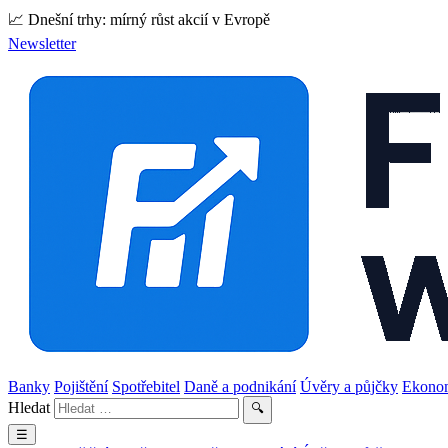
📈 Dnešní trhy: mírný růst akcií v Evropě
Newsletter
Banky
Pojištění
Spotřebitel
Daně a podnikání
Úvěry a půjčky
Ekono
Hledat
🔍
☰