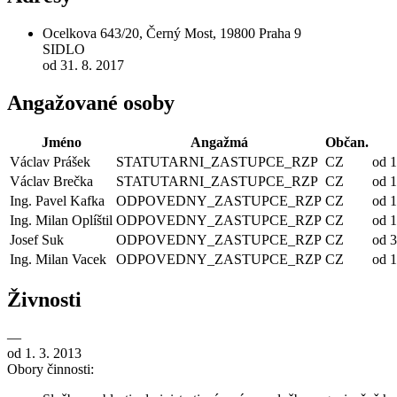
Ocelkova 643/20, Černý Most, 19800 Praha 9
SIDLO
od 31. 8. 2017
Angažované osoby
Jméno
Angažmá
Občan.
Václav Prášek
STATUTARNI_ZASTUPCE_RZP
CZ
od 1
Václav Brečka
STATUTARNI_ZASTUPCE_RZP
CZ
od 1
Ing. Pavel Kafka
ODPOVEDNY_ZASTUPCE_RZP
CZ
od 1
Ing. Milan Oplíštil
ODPOVEDNY_ZASTUPCE_RZP
CZ
od 1
Josef Suk
ODPOVEDNY_ZASTUPCE_RZP
CZ
od 3
Ing. Milan Vacek
ODPOVEDNY_ZASTUPCE_RZP
CZ
od 1
Živnosti
—
od 1. 3. 2013
Obory činnosti: