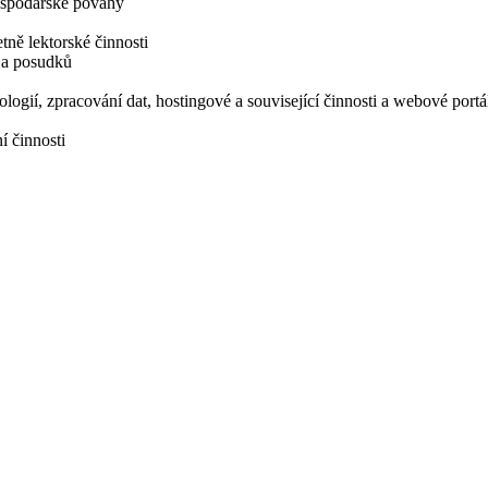
hospodářské povahy
tně lektorské činnosti
í a posudků
logií, zpracování dat, hostingové a související činnosti a webové portá
í činnosti