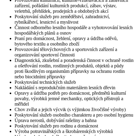
Provozování kulturních, kulturně-vzdělávacích a zábavních
zařízení, pořádání kulturních produkcí, zábav, výstav,
veletrhů, přehlídek, prodejních a obdobných akcí
Poskytování služeb pro zemědělství, zahradnictví,
rybníkářství, lesnictví a myslivost
Činnost odborného lesního hospodáře a vyhotovování lesních
hospodářských plánů a osnov
Praní pro domácnost, žehlení, opravy a údržba oděvů,
bytového textilu a osobního zboží
Provozování tělovýchovných a sportovních zařízení a
organizování sportovní činnosti
Diagnostická, zkušební a poradenská činnost v ochraně rostlin
a ošetřování rostlin, rostlinných produktů, objektů a půdy
proti škodlivým organismům přípravky na ochranu rostlin
nebo biocidními přípravky
Poskytování technických služeb
Nakládání s reprodukčním materiálem lesních dřevin
Opravy a údržba potřeb pro domácnost, předmětů kulturní
povahy, výrobků jemné mechaniky, optických přístrojů a
měřidel
Chov zvířat a jejich výcvik (s výjimkou živočišné výroby)
Poskytování služeb osobního charakteru a pro osobní hygienu
Úprava nerostů, dobývání rašeliny a bahna
Poskytování služeb pro rodinu a domácnost
Výroba potravinářských a škrobárenských výrobků