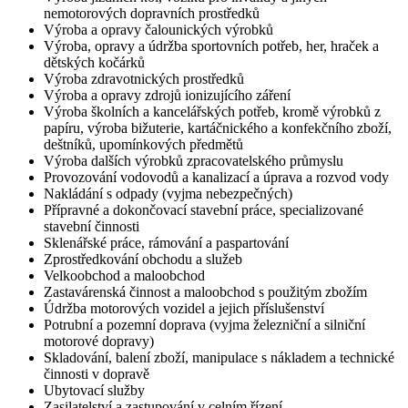
nemotorových dopravních prostředků
Výroba a opravy čalounických výrobků
Výroba, opravy a údržba sportovních potřeb, her, hraček a
dětských kočárků
Výroba zdravotnických prostředků
Výroba a opravy zdrojů ionizujícího záření
Výroba školních a kancelářských potřeb, kromě výrobků z
papíru, výroba bižuterie, kartáčnického a konfekčního zboží,
deštníků, upomínkových předmětů
Výroba dalších výrobků zpracovatelského průmyslu
Provozování vodovodů a kanalizací a úprava a rozvod vody
Nakládání s odpady (vyjma nebezpečných)
Přípravné a dokončovací stavební práce, specializované
stavební činnosti
Sklenářské práce, rámování a paspartování
Zprostředkování obchodu a služeb
Velkoobchod a maloobchod
Zastavárenská činnost a maloobchod s použitým zbožím
Údržba motorových vozidel a jejich příslušenství
Potrubní a pozemní doprava (vyjma železniční a silniční
motorové dopravy)
Skladování, balení zboží, manipulace s nákladem a technické
činnosti v dopravě
Ubytovací služby
Zasilatelství a zastupování v celním řízení