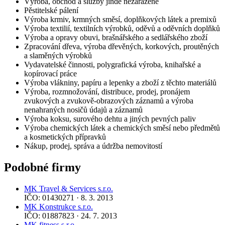
Výroba, obchod a služby jinde nezařazené
Pěstitelské pálení
Výroba krmiv, krmných směsí, doplňkových látek a premixů
Výroba textilií, textilních výrobků, oděvů a oděvních doplňků
Výroba a opravy obuvi, brašnářského a sedlářského zboží
Zpracování dřeva, výroba dřevěných, korkových, proutěných
a slaměných výrobků
Vydavatelské činnosti, polygrafická výroba, knihařské a
kopírovací práce
Výroba vlákniny, papíru a lepenky a zboží z těchto materiálů
Výroba, rozmnožování, distribuce, prodej, pronájem
zvukových a zvukově-obrazových záznamů a výroba
nenahraných nosičů údajů a záznamů
Výroba koksu, surového dehtu a jiných pevných paliv
Výroba chemických látek a chemických směsí nebo předmětů
a kosmetických přípravků
Nákup, prodej, správa a údržba nemovitostí
Podobné firmy
MK Travel & Services s.r.o.
IČO: 01430271 · 8. 3. 2013
MK Konstrukce s.r.o.
IČO: 01887823 · 24. 7. 2013
MK fitness s.r.o.