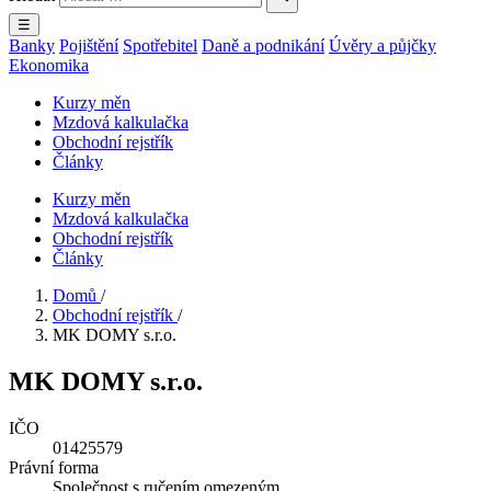
☰
Banky
Pojištění
Spotřebitel
Daně a podnikání
Úvěry a půjčky
Ekonomika
Kurzy měn
Mzdová kalkulačka
Obchodní rejstřík
Články
Kurzy měn
Mzdová kalkulačka
Obchodní rejstřík
Články
Domů
/
Obchodní rejstřík
/
MK DOMY s.r.o.
MK DOMY s.r.o.
IČO
01425579
Právní forma
Společnost s ručením omezeným