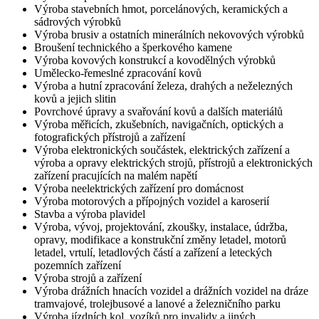
Výroba stavebních hmot, porcelánových, keramických a
sádrových výrobků
Výroba brusiv a ostatních minerálních nekovových výrobků
Broušení technického a šperkového kamene
Výroba kovových konstrukcí a kovodělných výrobků
Umělecko-řemeslné zpracování kovů
Výroba a hutní zpracování železa, drahých a neželezných
kovů a jejich slitin
Povrchové úpravy a svařování kovů a dalších materiálů
Výroba měřicích, zkušebních, navigačních, optických a
fotografických přístrojů a zařízení
Výroba elektronických součástek, elektrických zařízení a
výroba a opravy elektrických strojů, přístrojů a elektronických
zařízení pracujících na malém napětí
Výroba neelektrických zařízení pro domácnost
Výroba motorových a přípojných vozidel a karoserií
Stavba a výroba plavidel
Výroba, vývoj, projektování, zkoušky, instalace, údržba,
opravy, modifikace a konstrukční změny letadel, motorů
letadel, vrtulí, letadlových částí a zařízení a leteckých
pozemních zařízení
Výroba strojů a zařízení
Výroba drážních hnacích vozidel a drážních vozidel na dráze
tramvajové, trolejbusové a lanové a železničního parku
Výroba jízdních kol, vozíků pro invalidy a jiných