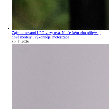
Zájem o tovární LPG vozy trvá. Na českém trhu přibývají
nové modely i výkonnější motorizace
30. 7. 2026