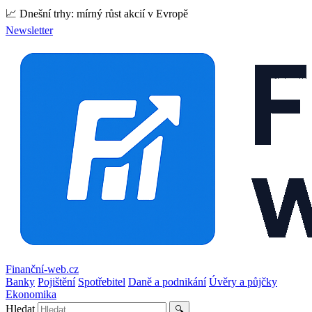
📈 Dnešní trhy: mírný růst akcií v Evropě
Newsletter
Finanční-web.cz
Banky
Pojištění
Spotřebitel
Daně a podnikání
Úvěry a půjčky
Ekonomika
Hledat
🔍