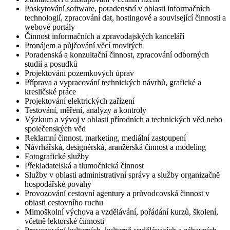
Poskytování software, poradenství v oblasti informačních
technologií, zpracování dat, hostingové a související činnosti a
webové portály
Činnost informačních a zpravodajských kanceláří
Pronájem a půjčování věcí movitých
Poradenská a konzultační činnost, zpracování odborných
studií a posudků
Projektování pozemkových úprav
Příprava a vypracování technických návrhů, grafické a
kresličské práce
Projektování elektrických zařízení
Testování, měření, analýzy a kontroly
Výzkum a vývoj v oblasti přírodních a technických věd nebo
společenských věd
Reklamní činnost, marketing, mediální zastoupení
Návrhářská, designérská, aranžérská činnost a modeling
Fotografické služby
Překladatelská a tlumočnická činnost
Služby v oblasti administrativní správy a služby organizačně
hospodářské povahy
Provozování cestovní agentury a průvodcovská činnost v
oblasti cestovního ruchu
Mimoškolní výchova a vzdělávání, pořádání kurzů, školení,
včetně lektorské činnosti