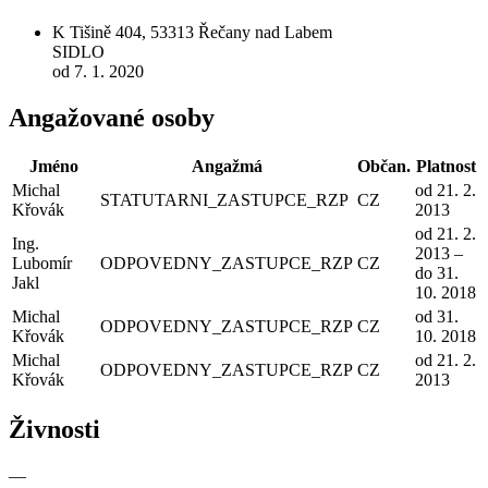
K Tišině 404, 53313 Řečany nad Labem
SIDLO
od 7. 1. 2020
Angažované osoby
Jméno
Angažmá
Občan.
Platnost
Michal
od 21. 2.
STATUTARNI_ZASTUPCE_RZP
CZ
Křovák
2013
od 21. 2.
Ing.
2013 –
Lubomír
ODPOVEDNY_ZASTUPCE_RZP
CZ
do 31.
Jakl
10. 2018
Michal
od 31.
ODPOVEDNY_ZASTUPCE_RZP
CZ
Křovák
10. 2018
Michal
od 21. 2.
ODPOVEDNY_ZASTUPCE_RZP
CZ
Křovák
2013
Živnosti
—