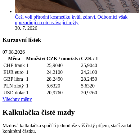
Češi volí přírodní kosmetiku kvůli zdraví. Odborníci však
upozorňují na přetrvávající mýty
30. 7. 2026
Kurzovní lístek
07.08.2026
Měna
Množství
CZK / množství
CZK / 1
CHF
frank
1
25,9040
25,9040
EUR
euro
1
24,2100
24,2100
GBP
libra
1
28,2450
28,2450
PLN
zlotý
1
5,6320
5,6320
USD
dolar
1
20,9760
20,9760
Všechny měny
Kalkulačka čisté mzdy
Mzdová kalkulačka spočítá jednoduše váš čistý příjem, stačí zadat
konkrétní částku.