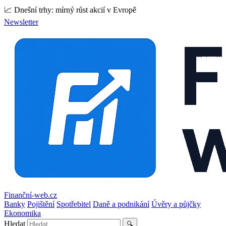
📈 Dnešní trhy: mírný růst akcií v Evropě
Newsletter
Finanční-web.cz
Banky
Pojištění
Spotřebitel
Daně a podnikání
Úvěry a půjčky
Ekonomika
Hledat
🔍