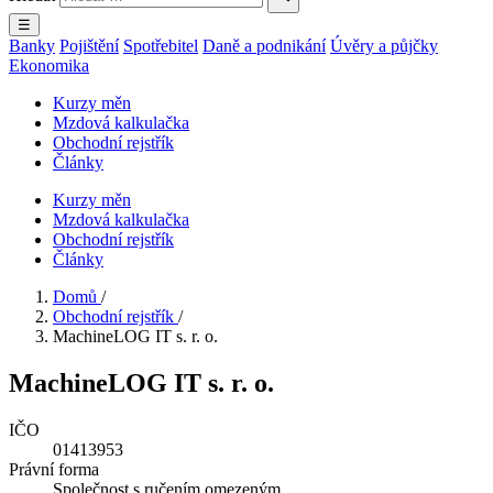
☰
Banky
Pojištění
Spotřebitel
Daně a podnikání
Úvěry a půjčky
Ekonomika
Kurzy měn
Mzdová kalkulačka
Obchodní rejstřík
Články
Kurzy měn
Mzdová kalkulačka
Obchodní rejstřík
Články
Domů
/
Obchodní rejstřík
/
MachineLOG IT s. r. o.
MachineLOG IT s. r. o.
IČO
01413953
Právní forma
Společnost s ručením omezeným