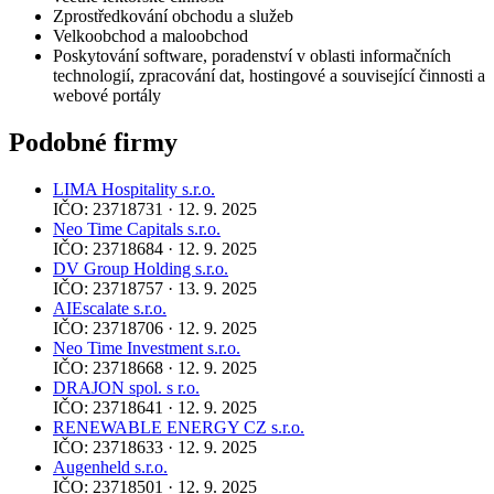
Zprostředkování obchodu a služeb
Velkoobchod a maloobchod
Poskytování software, poradenství v oblasti informačních
technologií, zpracování dat, hostingové a související činnosti a
webové portály
Podobné firmy
LIMA Hospitality s.r.o.
IČO: 23718731 · 12. 9. 2025
Neo Time Capitals s.r.o.
IČO: 23718684 · 12. 9. 2025
DV Group Holding s.r.o.
IČO: 23718757 · 13. 9. 2025
AIEscalate s.r.o.
IČO: 23718706 · 12. 9. 2025
Neo Time Investment s.r.o.
IČO: 23718668 · 12. 9. 2025
DRAJON spol. s r.o.
IČO: 23718641 · 12. 9. 2025
RENEWABLE ENERGY CZ s.r.o.
IČO: 23718633 · 12. 9. 2025
Augenheld s.r.o.
IČO: 23718501 · 12. 9. 2025