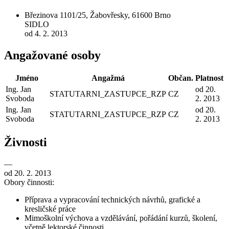
Březinova 1101/25, Žabovřesky, 61600 Brno
SIDLO
od 4. 2. 2013
Angažované osoby
Jméno
Angažmá
Občan.
Platnost
Ing. Jan
od 20.
STATUTARNI_ZASTUPCE_RZP
CZ
Svoboda
2. 2013
Ing. Jan
od 20.
STATUTARNI_ZASTUPCE_RZP
CZ
Svoboda
2. 2013
Živnosti
—
od 20. 2. 2013
Obory činnosti:
Příprava a vypracování technických návrhů, grafické a
kresličské práce
Mimoškolní výchova a vzdělávání, pořádání kurzů, školení,
včetně lektorské činnosti