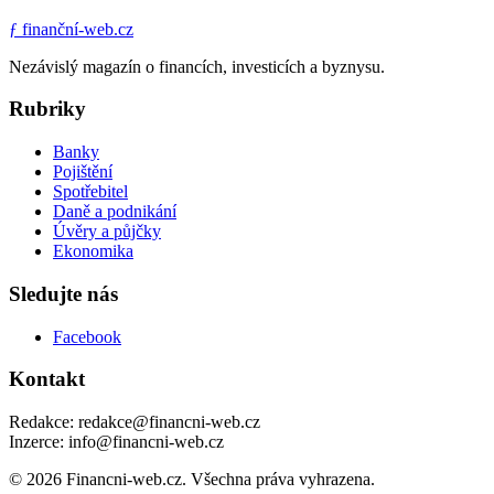
ƒ
finanční-web.cz
Nezávislý magazín o financích, investicích a byznysu.
Rubriky
Banky
Pojištění
Spotřebitel
Daně a podnikání
Úvěry a půjčky
Ekonomika
Sledujte nás
Facebook
Kontakt
Redakce: redakce@financni-web.cz
Inzerce: info@financni-web.cz
© 2026 Financni-web.cz. Všechna práva vyhrazena.