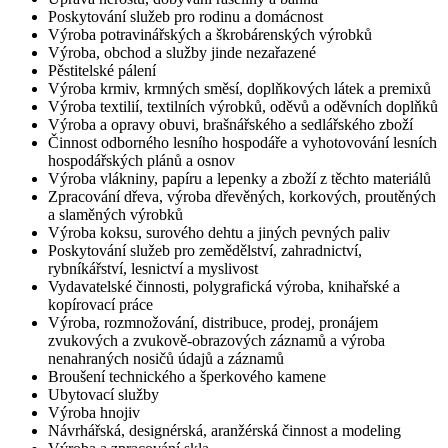
Poskytování služeb pro rodinu a domácnost
Výroba potravinářských a škrobárenských výrobků
Výroba, obchod a služby jinde nezařazené
Pěstitelské pálení
Výroba krmiv, krmných směsí, doplňkových látek a premixů
Výroba textilií, textilních výrobků, oděvů a oděvních doplňků
Výroba a opravy obuvi, brašnářského a sedlářského zboží
Činnost odborného lesního hospodáře a vyhotovování lesních
hospodářských plánů a osnov
Výroba vlákniny, papíru a lepenky a zboží z těchto materiálů
Zpracování dřeva, výroba dřevěných, korkových, proutěných
a slaměných výrobků
Výroba koksu, surového dehtu a jiných pevných paliv
Poskytování služeb pro zemědělství, zahradnictví,
rybníkářství, lesnictví a myslivost
Vydavatelské činnosti, polygrafická výroba, knihařské a
kopírovací práce
Výroba, rozmnožování, distribuce, prodej, pronájem
zvukových a zvukově-obrazových záznamů a výroba
nenahraných nosičů údajů a záznamů
Broušení technického a šperkového kamene
Ubytovací služby
Výroba hnojiv
Návrhářská, designérská, aranžérská činnost a modeling