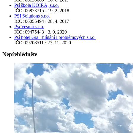
Psí škola KOIRA, s.r.o.
IČO: 06873715 · 19. 2. 2018
PSI Solutions s.r.o.
IČO: 06055494 · 28. 4. 2017
Psí Vesmír s.r.o.
IČO: 09475443 · 3. 9. 2020
Psí hotel Gia - hlídání i problémových s.r.o.
IČO: 09708511 · 27. 11. 2020
Nepřehlédněte