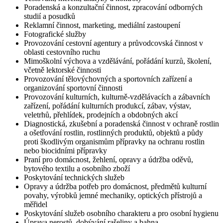
Poradenská a konzultační činnost, zpracování odborných
studií a posudků
Reklamní činnost, marketing, mediální zastoupení
Fotografické služby
Provozování cestovní agentury a průvodcovská činnost v
oblasti cestovního ruchu
Mimoškolní výchova a vzdělávání, pořádání kurzů, školení,
včetně lektorské činnosti
Provozování tělovýchovných a sportovních zařízení a
organizování sportovní činnosti
Provozování kulturních, kulturně-vzdělávacích a zábavních
zařízení, pořádání kulturních produkcí, zábav, výstav,
veletrhů, přehlídek, prodejních a obdobných akcí
Diagnostická, zkušební a poradenská činnost v ochraně rostlin
a ošetřování rostlin, rostlinných produktů, objektů a půdy
proti škodlivým organismům přípravky na ochranu rostlin
nebo biocidními přípravky
Praní pro domácnost, žehlení, opravy a údržba oděvů,
bytového textilu a osobního zboží
Poskytování technických služeb
Opravy a údržba potřeb pro domácnost, předmětů kulturní
povahy, výrobků jemné mechaniky, optických přístrojů a
měřidel
Poskytování služeb osobního charakteru a pro osobní hygienu
Úprava nerostů, dobývání rašeliny a bahna