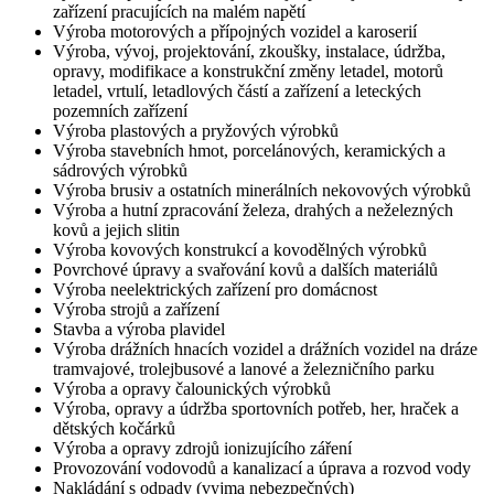
zařízení pracujících na malém napětí
Výroba motorových a přípojných vozidel a karoserií
Výroba, vývoj, projektování, zkoušky, instalace, údržba,
opravy, modifikace a konstrukční změny letadel, motorů
letadel, vrtulí, letadlových částí a zařízení a leteckých
pozemních zařízení
Výroba plastových a pryžových výrobků
Výroba stavebních hmot, porcelánových, keramických a
sádrových výrobků
Výroba brusiv a ostatních minerálních nekovových výrobků
Výroba a hutní zpracování železa, drahých a neželezných
kovů a jejich slitin
Výroba kovových konstrukcí a kovodělných výrobků
Povrchové úpravy a svařování kovů a dalších materiálů
Výroba neelektrických zařízení pro domácnost
Výroba strojů a zařízení
Stavba a výroba plavidel
Výroba drážních hnacích vozidel a drážních vozidel na dráze
tramvajové, trolejbusové a lanové a železničního parku
Výroba a opravy čalounických výrobků
Výroba, opravy a údržba sportovních potřeb, her, hraček a
dětských kočárků
Výroba a opravy zdrojů ionizujícího záření
Provozování vodovodů a kanalizací a úprava a rozvod vody
Nakládání s odpady (vyjma nebezpečných)