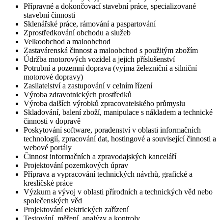
Přípravné a dokončovací stavební práce, specializované
stavební činnosti
Sklenářské práce, rámování a paspartování
Zprostředkování obchodu a služeb
Velkoobchod a maloobchod
Zastavárenská činnost a maloobchod s použitým zbožím
Údržba motorových vozidel a jejich příslušenství
Potrubní a pozemní doprava (vyjma železniční a silniční
motorové dopravy)
Zasilatelství a zastupování v celním řízení
Výroba zdravotnických prostředků
Výroba dalších výrobků zpracovatelského průmyslu
Skladování, balení zboží, manipulace s nákladem a technické
činnosti v dopravě
Poskytování software, poradenství v oblasti informačních
technologií, zpracování dat, hostingové a související činnosti a
webové portály
Činnost informačních a zpravodajských kanceláří
Projektování pozemkových úprav
Příprava a vypracování technických návrhů, grafické a
kresličské práce
Výzkum a vývoj v oblasti přírodních a technických věd nebo
společenských věd
Projektování elektrických zařízení
Testování, měření, analýzy a kontroly