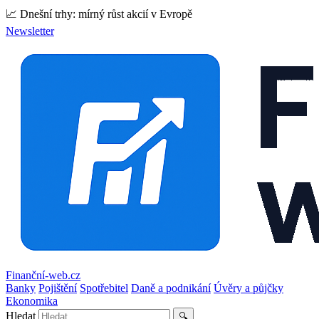
📈 Dnešní trhy: mírný růst akcií v Evropě
Newsletter
Finanční-web.cz
Banky
Pojištění
Spotřebitel
Daně a podnikání
Úvěry a půjčky
Ekonomika
Hledat
🔍