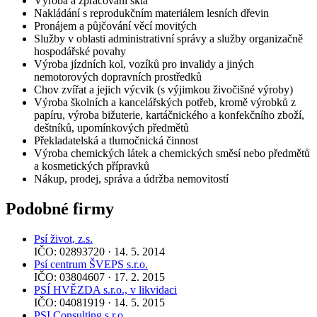
Výroba a zpracování skla
Nakládání s reprodukčním materiálem lesních dřevin
Pronájem a půjčování věcí movitých
Služby v oblasti administrativní správy a služby organizačně
hospodářské povahy
Výroba jízdních kol, vozíků pro invalidy a jiných
nemotorových dopravních prostředků
Chov zvířat a jejich výcvik (s výjimkou živočišné výroby)
Výroba školních a kancelářských potřeb, kromě výrobků z
papíru, výroba bižuterie, kartáčnického a konfekčního zboží,
deštníků, upomínkových předmětů
Překladatelská a tlumočnická činnost
Výroba chemických látek a chemických směsí nebo předmětů
a kosmetických přípravků
Nákup, prodej, správa a údržba nemovitostí
Podobné firmy
Psí život, z.s.
IČO: 02893720 · 14. 5. 2014
Psí centrum ŠVEPS s.r.o.
IČO: 03804607 · 17. 2. 2015
PSÍ HVĚZDA s.r.o., v likvidaci
IČO: 04081919 · 14. 5. 2015
PSI Consulting s.r.o.