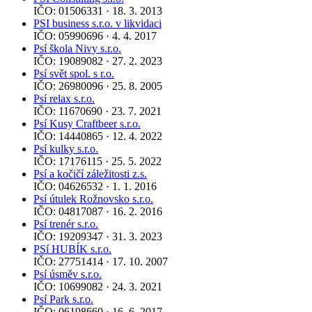
IČO: 01506331 · 18. 3. 2013
PSI business s.r.o. v likvidaci
IČO: 05990696 · 4. 4. 2017
Psí škola Nivy s.r.o.
IČO: 19089082 · 27. 2. 2023
Psí svět spol. s r.o.
IČO: 26980096 · 25. 8. 2005
Psí relax s.r.o.
IČO: 11670690 · 23. 7. 2021
Psí Kusy Craftbeer s.r.o.
IČO: 14440865 · 12. 4. 2022
Psí kulky s.r.o.
IČO: 17176115 · 25. 5. 2022
Psí a kočičí záležitosti z.s.
IČO: 04626532 · 1. 1. 2016
Psí útulek Rožnovsko s.r.o.
IČO: 04817087 · 16. 2. 2016
Psí trenér s.r.o.
IČO: 19209347 · 31. 3. 2023
PSí HUBÍK s.r.o.
IČO: 27751414 · 17. 10. 2007
Psí úsměv s.r.o.
IČO: 10699082 · 24. 3. 2021
Psí Park s.r.o.
IČO: 06198660 · 16. 6. 2017