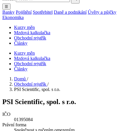
☰
Banky
Pojištění
Spotřebitel
Daně a podnikání
Úvěry a půjčky
Ekonomika
Kurzy měn
Mzdová kalkulačka
Obchodní rejstřík
Články
Kurzy měn
Mzdová kalkulačka
Obchodní rejstřík
Články
Domů
/
Obchodní rejstřík
/
PSI Scientific, spol. s r.o.
PSI Scientific, spol. s r.o.
IČO
01395084
Právní forma
Společnost s ručením omezeným