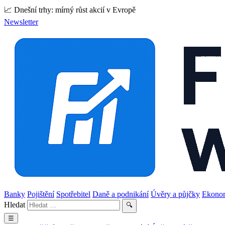
📈 Dnešní trhy: mírný růst akcií v Evropě
Newsletter
Banky
Pojištění
Spotřebitel
Daně a podnikání
Úvěry a půjčky
Ekono
Hledat
🔍
☰