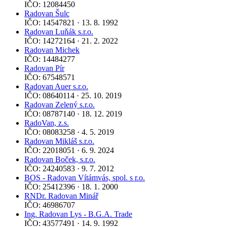
IČO: 12084450
Radovan Šulc
IČO: 14547821 · 13. 8. 1992
Radovan Luňák s.r.o.
IČO: 14272164 · 21. 2. 2022
Radovan Michek
IČO: 14484277
Radovan Pír
IČO: 67548571
Radovan Auer s.r.o.
IČO: 08640114 · 25. 10. 2019
Radovan Zelený s.r.o.
IČO: 08787140 · 18. 12. 2019
RadoVan, z.s.
IČO: 08083258 · 4. 5. 2019
Radovan Mikláš s.r.o.
IČO: 22018051 · 6. 9. 2024
Radovan Boček, s.r.o.
IČO: 24240583 · 9. 7. 2012
BOS - Radovan Vítámvás, spol. s r.o.
IČO: 25412396 · 18. 1. 2000
RNDr. Radovan Minář
IČO: 46986707
Ing. Radovan Lys - B.G.A. Trade
IČO: 43577491 · 14. 9. 1992