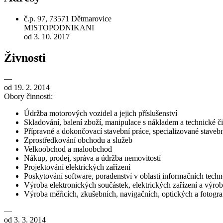
č.p. 97, 73571 Dětmarovice
MISTOPODNIKANI
od 3. 10. 2017
Živnosti
—
od 19. 2. 2014
Obory činnosti:
Údržba motorových vozidel a jejich příslušenství
Skladování, balení zboží, manipulace s nákladem a technické č
Přípravné a dokončovací stavební práce, specializované stavebn
Zprostředkování obchodu a služeb
Velkoobchod a maloobchod
Nákup, prodej, správa a údržba nemovitostí
Projektování elektrických zařízení
Poskytování software, poradenství v oblasti informačních techno
Výroba elektronických součástek, elektrických zařízení a výroba
Výroba měřicích, zkušebních, navigačních, optických a fotograf
—
od 3. 3. 2014