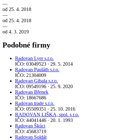
—
od 25. 4. 2018
—
od 25. 4. 2018
—
od 4. 3. 2019
Podobné firmy
Radovan Lyer s.r.o.
IČO: 03049523 · 29. 5. 2014
Radovan Pauláth s.r.o.
IČO: 21304009
Radovan Gibala s.r.o.
IČO: 09549196 · 25. 9. 2020
Radovan Břenek
IČO: 18667686
Radovan trade s.r.o.
IČO: 05509351 · 25. 10. 2016
RADOVAN LIŠKA, spol. s r.o.
IČO: 44041446 · 20. 1. 1993
Radovan Škúci
IČO: 45683719
Radovan Soldát