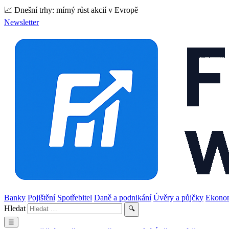
📈 Dnešní trhy: mírný růst akcií v Evropě
Newsletter
Banky
Pojištění
Spotřebitel
Daně a podnikání
Úvěry a půjčky
Ekono
Hledat
🔍
☰