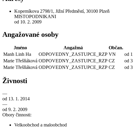
Koperníkova 2798/1, Jižní Předměstí, 30100 Plzeň
MISTOPODNIKANI
od 10. 2. 2009
Angažované osoby
Jméno
Angažmá
Občan.
Manh Linh Ha
ODPOVEDNY_ZASTUPCE_RZP
VN
od 1
Marie Třešňáková
ODPOVEDNY_ZASTUPCE_RZP
CZ
od 3
Marie Třešňáková
ODPOVEDNY_ZASTUPCE_RZP
CZ
od 3
Živnosti
—
od 13. 1. 2014
—
od 9. 2. 2009
Obory činnosti:
Velkoobchod a maloobchod