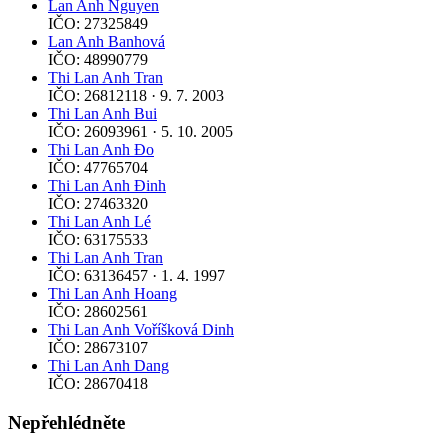
Lan Anh Nguyen
IČO: 27325849
Lan Anh Banhová
IČO: 48990779
Thi Lan Anh Tran
IČO: 26812118 · 9. 7. 2003
Thi Lan Anh Bui
IČO: 26093961 · 5. 10. 2005
Thi Lan Anh Đo
IČO: 47765704
Thi Lan Anh Đinh
IČO: 27463320
Thi Lan Anh Lé
IČO: 63175533
Thi Lan Anh Tran
IČO: 63136457 · 1. 4. 1997
Thi Lan Anh Hoang
IČO: 28602561
Thi Lan Anh Voříšková Dinh
IČO: 28673107
Thi Lan Anh Dang
IČO: 28670418
Nepřehlédněte