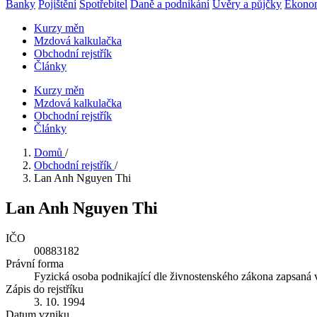
Banky
Pojištění
Spotřebitel
Daně a podnikání
Úvěry a půjčky
Ekono
Kurzy měn
Mzdová kalkulačka
Obchodní rejstřík
Články
Kurzy měn
Mzdová kalkulačka
Obchodní rejstřík
Články
Domů
/
Obchodní rejstřík
/
Lan Anh Nguyen Thi
Lan Anh Nguyen Thi
IČO
00883182
Právní forma
Fyzická osoba podnikající dle živnostenského zákona zapsaná 
Zápis do rejstříku
3. 10. 1994
Datum vzniku