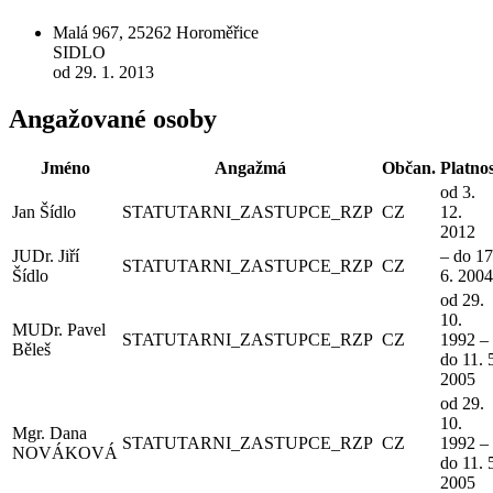
Malá 967, 25262 Horoměřice
SIDLO
od 29. 1. 2013
Angažované osoby
Jméno
Angažmá
Občan.
Platno
od 3.
Jan Šídlo
STATUTARNI_ZASTUPCE_RZP
CZ
12.
2012
JUDr. Jiří
– do 17
STATUTARNI_ZASTUPCE_RZP
CZ
Šídlo
6. 2004
od 29.
10.
MUDr. Pavel
STATUTARNI_ZASTUPCE_RZP
CZ
1992 –
Běleš
do 11. 
2005
od 29.
10.
Mgr. Dana
STATUTARNI_ZASTUPCE_RZP
CZ
1992 –
NOVÁKOVÁ
do 11. 
2005