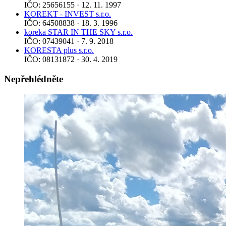
IČO: 25656155 · 12. 11. 1997
KOREKT - INVEST s.r.o.
IČO: 64508838 · 18. 3. 1996
koreka STAR IN THE SKY s.r.o.
IČO: 07439041 · 7. 9. 2018
KORESTA plus s.r.o.
IČO: 08131872 · 30. 4. 2019
Nepřehlédněte