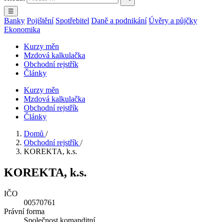
☰
Banky
Pojištění
Spotřebitel
Daně a podnikání
Úvěry a půjčky
Ekonomika
Kurzy měn
Mzdová kalkulačka
Obchodní rejstřík
Články
Kurzy měn
Mzdová kalkulačka
Obchodní rejstřík
Články
Domů
/
Obchodní rejstřík
/
KOREKTA, k.s.
KOREKTA, k.s.
IČO
00570761
Právní forma
Společnost komanditní