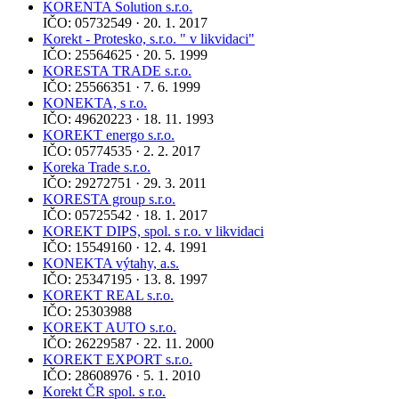
KORENTA Solution s.r.o.
IČO: 05732549 · 20. 1. 2017
Korekt - Protesko, s.r.o. " v likvidaci"
IČO: 25564625 · 20. 5. 1999
KORESTA TRADE s.r.o.
IČO: 25566351 · 7. 6. 1999
KONEKTA, s r.o.
IČO: 49620223 · 18. 11. 1993
KOREKT energo s.r.o.
IČO: 05774535 · 2. 2. 2017
Koreka Trade s.r.o.
IČO: 29272751 · 29. 3. 2011
KORESTA group s.r.o.
IČO: 05725542 · 18. 1. 2017
KOREKT DIPS, spol. s r.o. v likvidaci
IČO: 15549160 · 12. 4. 1991
KONEKTA výtahy, a.s.
IČO: 25347195 · 13. 8. 1997
KOREKT REAL s.r.o.
IČO: 25303988
KOREKT AUTO s.r.o.
IČO: 26229587 · 22. 11. 2000
KOREKT EXPORT s.r.o.
IČO: 28608976 · 5. 1. 2010
Korekt ČR spol. s r.o.