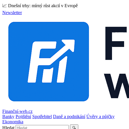
📈 Dnešní trhy: mírný růst akcií v Evropě
Newsletter
Finanční-web.cz
Banky
Pojištění
Spotřebitel
Daně a podnikání
Úvěry a půjčky
Ekonomika
Hledat
🔍