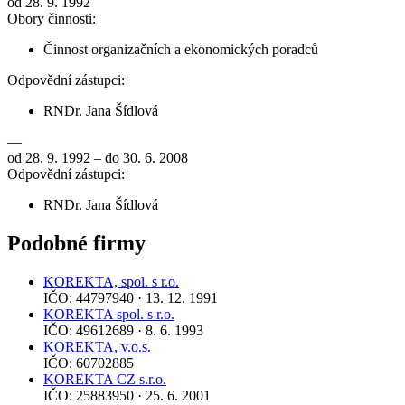
od 28. 9. 1992
Obory činnosti:
Činnost organizačních a ekonomických poradců
Odpovědní zástupci:
RNDr. Jana Šídlová
—
od 28. 9. 1992 – do 30. 6. 2008
Odpovědní zástupci:
RNDr. Jana Šídlová
Podobné firmy
KOREKTA, spol. s r.o.
IČO: 44797940 · 13. 12. 1991
KOREKTA spol. s r.o.
IČO: 49612689 · 8. 6. 1993
KOREKTA, v.o.s.
IČO: 60702885
KOREKTA CZ s.r.o.
IČO: 25883950 · 25. 6. 2001