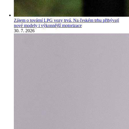
Zájem o tovární LPG vozy trvá. Na českém trhu přibývají
nové modely i výkonnější motorizace
30. 7. 2026