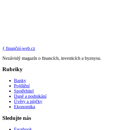
ƒ
finanční-web.cz
Nezávislý magazín o financích, investicích a byznysu.
Rubriky
Banky
Pojištění
Spotřebitel
Daně a podnikání
Úvěry a půjčky
Ekonomika
Sledujte nás
Facebook