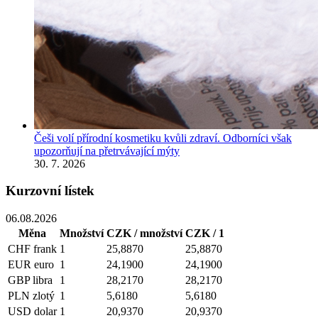
Češi volí přírodní kosmetiku kvůli zdraví. Odborníci však
upozorňují na přetrvávající mýty
30. 7. 2026
Kurzovní lístek
06.08.2026
Měna
Množství
CZK / množství
CZK / 1
CHF
frank
1
25,8870
25,8870
EUR
euro
1
24,1900
24,1900
GBP
libra
1
28,2170
28,2170
PLN
zlotý
1
5,6180
5,6180
USD
dolar
1
20,9370
20,9370