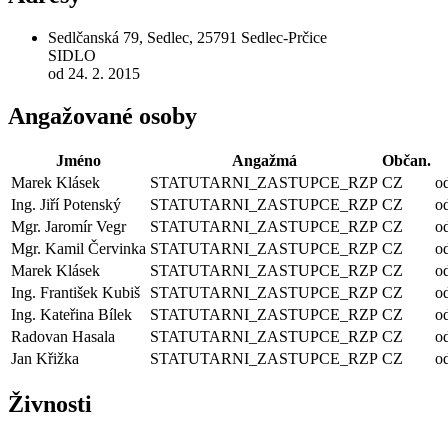
Sedlčanská 79, Sedlec, 25791 Sedlec-Prčice
SIDLO
od 24. 2. 2015
Angažované osoby
Jméno
Angažmá
Občan.
Marek Klásek
STATUTARNI_ZASTUPCE_RZP
CZ
o
Ing. Jiří Potenský
STATUTARNI_ZASTUPCE_RZP
CZ
od
Mgr. Jaromír Vegr
STATUTARNI_ZASTUPCE_RZP
CZ
o
Mgr. Kamil Červinka
STATUTARNI_ZASTUPCE_RZP
CZ
od
Marek Klásek
STATUTARNI_ZASTUPCE_RZP
CZ
od
Ing. František Kubiš
STATUTARNI_ZASTUPCE_RZP
CZ
od
Ing. Kateřina Bílek
STATUTARNI_ZASTUPCE_RZP
CZ
od
Radovan Hasala
STATUTARNI_ZASTUPCE_RZP
CZ
od
Jan Křižka
STATUTARNI_ZASTUPCE_RZP
CZ
od
Živnosti
—