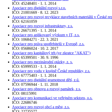
IČO: 45248401 · 1. 1. 2014
Asociace pro digitální rozvoj s.r.o.
IČO: 21001669 · 8. 12. 2023
Asociace pro rozvoj recyklace stavebních materiálů v České rep
IČO: 62161059
Asociace pro rozvoj infrastruktury, z.s.
IČO: 26671395 · 1. 1. 2014
Asociace pro aplikovaný výzkum v IT, z.s.
IČO: 10684271 · 22. 3. 2021
Asociace pro práva spotřebitelů v Evropě, z.s.
IČO: 05686024 · 10. 2. 2017
Asociace pro kapitálový trh (ve zkratce "AKAT")
IČO: 65399501 · 30. 9. 1996
Asociace pro mezinárodní otázky, z. s.
IČO: 65999533 · 1. 1. 2014
Asociace pro vodu v krajině České republiky, z.s.
IČO: 67775403 · 1. 1. 2014
Asociace pro digitální gramotnost dětí, z.ú.
IČO: 07596944 · 1. 11. 2018
Asociace pro obnovu a rozvoj památek, z.s.
IČO: 08115991
Asociace pro komunikaci ve veřejném sektoru, o.s.
IČO: 22686746
Asociace pro rozvoj obcí a měst, z.s.
IČO: 22735577