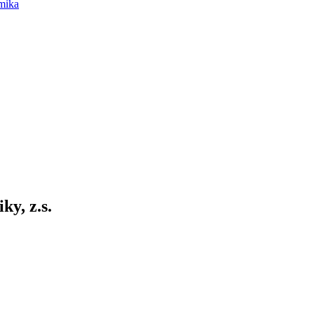
mika
ky, z.s.