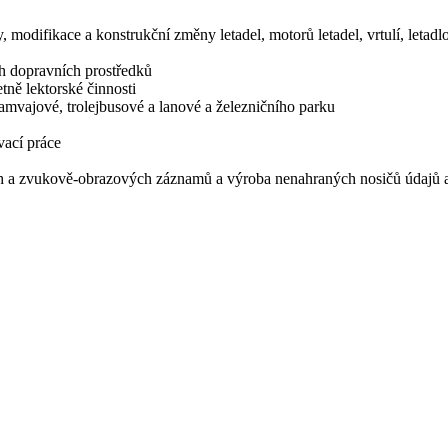
, modifikace a konstrukční změny letadel, motorů letadel, vrtulí, letadl
ch dopravních prostředků
tně lektorské činnosti
amvajové, trolejbusové a lanové a železničního parku
vací práce
ch a zvukově-obrazových záznamů a výroba nenahraných nosičů údajů