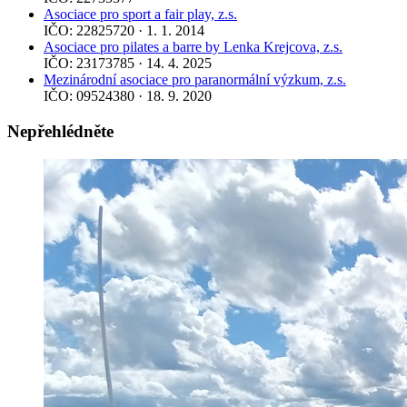
Asociace pro sport a fair play, z.s.
IČO: 22825720 · 1. 1. 2014
Asociace pro pilates a barre by Lenka Krejcova, z.s.
IČO: 23173785 · 14. 4. 2025
Mezinárodní asociace pro paranormální výzkum, z.s.
IČO: 09524380 · 18. 9. 2020
Nepřehlédněte