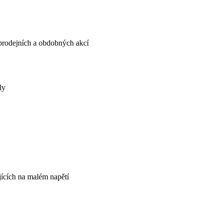
, prodejních a obdobných akcí
ly
ujících na malém napětí