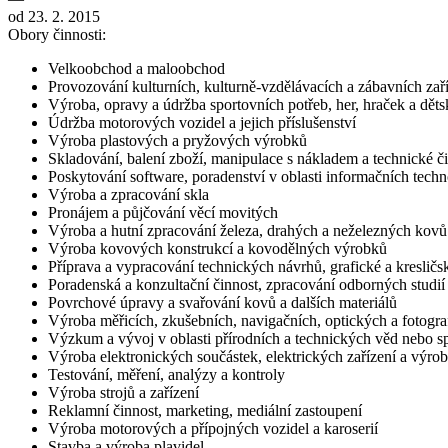
od 23. 2. 2015
Obory činnosti:
Velkoobchod a maloobchod
Provozování kulturních, kulturně-vzdělávacích a zábavních zaří
Výroba, opravy a údržba sportovních potřeb, her, hraček a dět
Údržba motorových vozidel a jejich příslušenství
Výroba plastových a pryžových výrobků
Skladování, balení zboží, manipulace s nákladem a technické č
Poskytování software, poradenství v oblasti informačních techno
Výroba a zpracování skla
Pronájem a půjčování věcí movitých
Výroba a hutní zpracování železa, drahých a neželezných kovů a 
Výroba kovových konstrukcí a kovodělných výrobků
Příprava a vypracování technických návrhů, grafické a kresličs
Poradenská a konzultační činnost, zpracování odborných studi
Povrchové úpravy a svařování kovů a dalších materiálů
Výroba měřicích, zkušebních, navigačních, optických a fotograf
Výzkum a vývoj v oblasti přírodních a technických věd nebo 
Výroba elektronických součástek, elektrických zařízení a výroba
Testování, měření, analýzy a kontroly
Výroba strojů a zařízení
Reklamní činnost, marketing, mediální zastoupení
Výroba motorových a přípojných vozidel a karoserií
Stavba a výroba plavidel