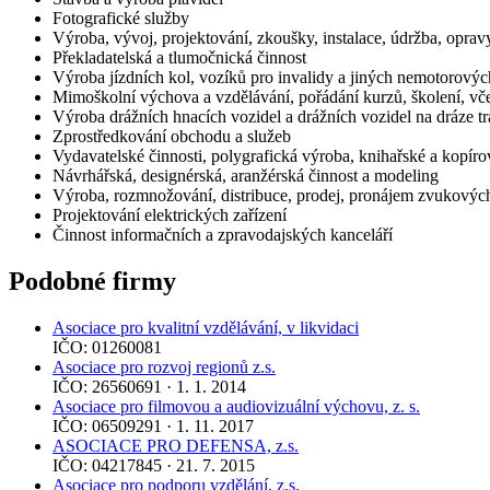
Fotografické služby
Výroba, vývoj, projektování, zkoušky, instalace, údržba, opravy
Překladatelská a tlumočnická činnost
Výroba jízdních kol, vozíků pro invalidy a jiných nemotorový
Mimoškolní výchova a vzdělávání, pořádání kurzů, školení, vče
Výroba drážních hnacích vozidel a drážních vozidel na dráze tr
Zprostředkování obchodu a služeb
Vydavatelské činnosti, polygrafická výroba, knihařské a kopíro
Návrhářská, designérská, aranžérská činnost a modeling
Výroba, rozmnožování, distribuce, prodej, pronájem zvukový
Projektování elektrických zařízení
Činnost informačních a zpravodajských kanceláří
Podobné firmy
Asociace pro kvalitní vzdělávání, v likvidaci
IČO: 01260081
Asociace pro rozvoj regionů z.s.
IČO: 26560691 · 1. 1. 2014
Asociace pro filmovou a audiovizuální výchovu, z. s.
IČO: 06509291 · 1. 11. 2017
ASOCIACE PRO DEFENSA, z.s.
IČO: 04217845 · 21. 7. 2015
Asociace pro podporu vzdělání, z.s.