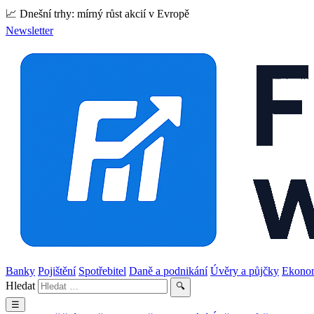
📈 Dnešní trhy: mírný růst akcií v Evropě
Newsletter
Banky
Pojištění
Spotřebitel
Daně a podnikání
Úvěry a půjčky
Ekono
Hledat
🔍
☰