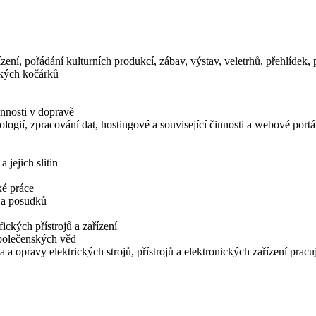
zení, pořádání kulturních produkcí, zábav, výstav, veletrhů, přehlídek
ských kočárků
innosti v dopravě
logií, zpracování dat, hostingové a související činnosti a webové portá
jejich slitin
ké práce
í a posudků
ických přístrojů a zařízení
společenských věd
 a opravy elektrických strojů, přístrojů a elektronických zařízení prac