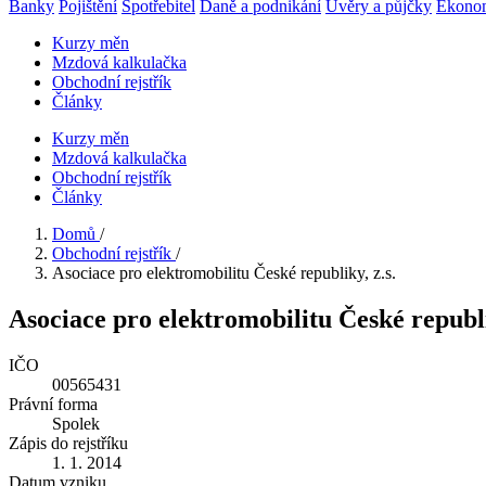
Banky
Pojištění
Spotřebitel
Daně a podnikání
Úvěry a půjčky
Ekono
Kurzy měn
Mzdová kalkulačka
Obchodní rejstřík
Články
Kurzy měn
Mzdová kalkulačka
Obchodní rejstřík
Články
Domů
/
Obchodní rejstřík
/
Asociace pro elektromobilitu České republiky, z.s.
Asociace pro elektromobilitu České republi
IČO
00565431
Právní forma
Spolek
Zápis do rejstříku
1. 1. 2014
Datum vzniku