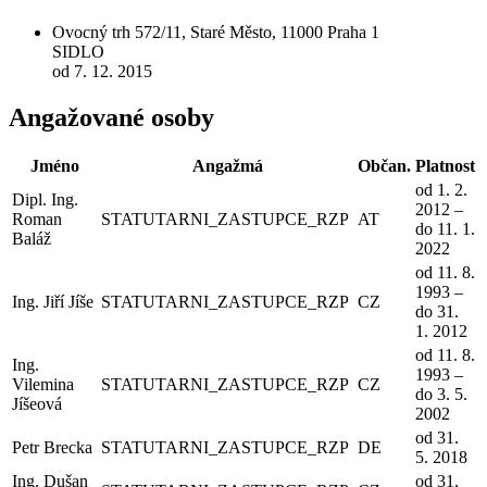
Ovocný trh 572/11, Staré Město, 11000 Praha 1
SIDLO
od 7. 12. 2015
Angažované osoby
Jméno
Angažmá
Občan.
Platnost
od 1. 2.
Dipl. Ing.
2012 –
Roman
STATUTARNI_ZASTUPCE_RZP
AT
do 11. 1.
Baláž
2022
od 11. 8.
1993 –
Ing. Jiří Jíše
STATUTARNI_ZASTUPCE_RZP
CZ
do 31.
1. 2012
od 11. 8.
Ing.
1993 –
Vilemina
STATUTARNI_ZASTUPCE_RZP
CZ
do 3. 5.
Jíšeová
2002
od 31.
Petr Brecka
STATUTARNI_ZASTUPCE_RZP
DE
5. 2018
Ing. Dušan
od 31.