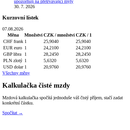
upozorňují na přetrvávající mýty
30. 7. 2026
Kurzovní lístek
07.08.2026
Měna
Množství
CZK / množství
CZK / 1
CHF
frank
1
25,9040
25,9040
EUR
euro
1
24,2100
24,2100
GBP
libra
1
28,2450
28,2450
PLN
zlotý
1
5,6320
5,6320
USD
dolar
1
20,9760
20,9760
Všechny měny
Kalkulačka čisté mzdy
Mzdová kalkulačka spočítá jednoduše váš čistý příjem, stačí zadat
konkrétní částku.
Spočítat →