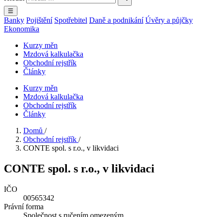
☰
Banky
Pojištění
Spotřebitel
Daně a podnikání
Úvěry a půjčky
Ekonomika
Kurzy měn
Mzdová kalkulačka
Obchodní rejstřík
Články
Kurzy měn
Mzdová kalkulačka
Obchodní rejstřík
Články
Domů
/
Obchodní rejstřík
/
CONTE spol. s r.o., v likvidaci
CONTE spol. s r.o., v likvidaci
IČO
00565342
Právní forma
Společnost s ručením omezeným