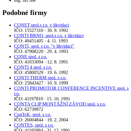
Ing. Jiří Jíše
Podobné firmy
CONET,spol.s r.o. v likvidaci
IČO: 15527310 · 30. 9. 1992
CONTI BRNO, spol.s r.o. v likvidaci
IČO: 49451405 · 4. 11. 1993
CONTI, spol. s r.o. "v likvidaci"
IČO: 47908220 · 29. 4. 1993
CONE spol. s r.o.
IČO: 41033094 · 12. 8. 1991
CONTI 4 spol. s r.o.
IČO: 45800529 · 19. 6. 1992
CONTI THERM spol. s r.o.
IČO: 25843427 · 10. 9. 1999
CONTI PROMOTOR CONFERENCE INCENTIVE spol. s
r.o.
IČO: 41197810 · 15. 10. 1991
CONTA CLIP MONTÁŽNÍ ZÁVOD spol. s r.o.
IČO: 62739972
ConTeK, spol. s r.o.
IČO: 26004844 · 19. 2. 2004
CONTES, spol. s r.o.
IČO: 41195884 · 31. 12. 1991