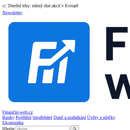
📈 Dnešní trhy: mírný růst akcií v Evropě
Newsletter
Finanční-web.cz
Banky
Pojištění
Spotřebitel
Daně a podnikání
Úvěry a půjčky
Ekonomika
Hledat
🔍