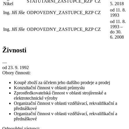
STATUTARNI_ZASTUPCE_RZP
CZ
Nikel
5. 2018
od 11. 8.
Ing. Jiří Jíše
ODPOVEDNY_ZASTUPCE_RZP
CZ
1993
od 11. 8.
1993 –
Ing. Jiří Jíše
ODPOVEDNY_ZASTUPCE_RZP
CZ
do 30.
6. 2008
Živnosti
—
od 23. 9. 1992
Obory činnosti:
Koupě zboží za účelem jeho dalšího prodeje a prodej
Konzultační činnost v oblasti průmyslu
Zprostředkovatelská činnost v oblasti strojírenské a
elektrotechnické výroby
Organizační činnost v oblasti vzdělávací, rekvalifikační a
přednáškové
Organizační činnost v oblasti vzdělávací, rekvalifikační a
přednáškové
Odpovědní zástupci: