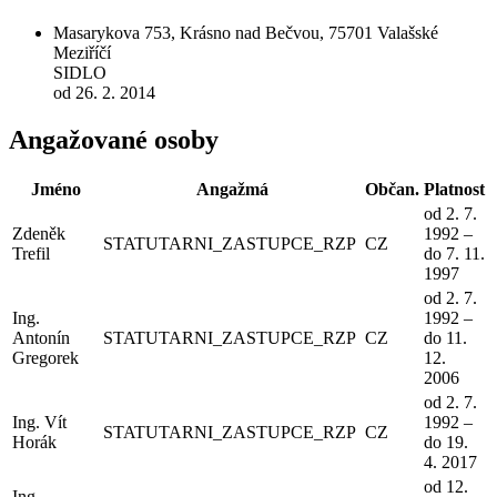
Masarykova 753, Krásno nad Bečvou, 75701 Valašské
Meziříčí
SIDLO
od 26. 2. 2014
Angažované osoby
Jméno
Angažmá
Občan.
Platnost
od 2. 7.
Zdeněk
1992 –
STATUTARNI_ZASTUPCE_RZP
CZ
Trefil
do 7. 11.
1997
od 2. 7.
Ing.
1992 –
Antonín
STATUTARNI_ZASTUPCE_RZP
CZ
do 11.
Gregorek
12.
2006
od 2. 7.
Ing. Vít
1992 –
STATUTARNI_ZASTUPCE_RZP
CZ
Horák
do 19.
4. 2017
od 12.
Ing.