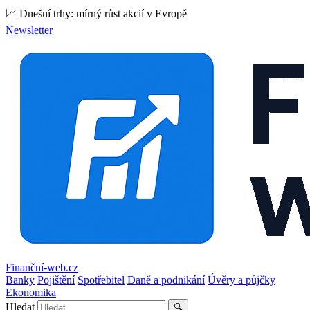
📈 Dnešní trhy: mírný růst akcií v Evropě
Newsletter
Finanční-web.cz
Banky
Pojištění
Spotřebitel
Daně a podnikání
Úvěry a půjčky
Ekonomika
Hledat
🔍