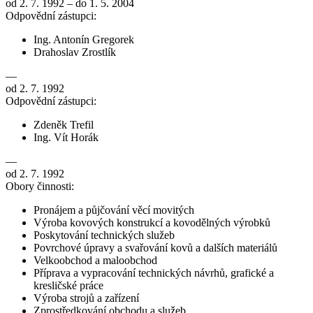
od 2. 7. 1992 – do 1. 5. 2004
Odpovědní zástupci:
Ing. Antonín Gregorek
Drahoslav Zrostlík
—
od 2. 7. 1992
Odpovědní zástupci:
Zdeněk Trefil
Ing. Vít Horák
—
od 2. 7. 1992
Obory činnosti:
Pronájem a půjčování věcí movitých
Výroba kovových konstrukcí a kovodělných výrobků
Poskytování technických služeb
Povrchové úpravy a svařování kovů a dalších materiálů
Velkoobchod a maloobchod
Příprava a vypracování technických návrhů, grafické a
kresličské práce
Výroba strojů a zařízení
Zprostředkování obchodu a služeb