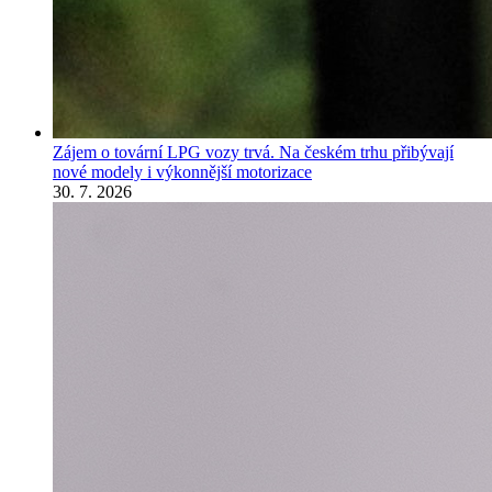
Zájem o tovární LPG vozy trvá. Na českém trhu přibývají
nové modely i výkonnější motorizace
30. 7. 2026