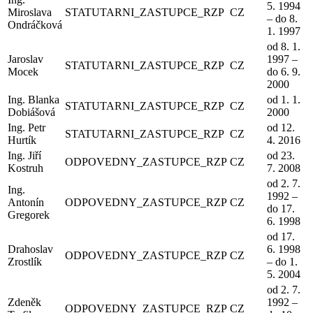
5. 1994
Miroslava
STATUTARNI_ZASTUPCE_RZP
CZ
– do 8.
Ondráčková
1. 1997
od 8. 1.
Jaroslav
1997 –
STATUTARNI_ZASTUPCE_RZP
CZ
Mocek
do 6. 9.
2000
Ing. Blanka
od 1. 1.
STATUTARNI_ZASTUPCE_RZP
CZ
Dobiášová
2000
Ing. Petr
od 12.
STATUTARNI_ZASTUPCE_RZP
CZ
Hurtík
4. 2016
Ing. Jiří
od 23.
ODPOVEDNY_ZASTUPCE_RZP
CZ
Kostruh
7. 2008
od 2. 7.
Ing.
1992 –
Antonín
ODPOVEDNY_ZASTUPCE_RZP
CZ
do 17.
Gregorek
6. 1998
od 17.
Drahoslav
6. 1998
ODPOVEDNY_ZASTUPCE_RZP
CZ
Zrostlík
– do 1.
5. 2004
od 2. 7.
Zdeněk
1992 –
ODPOVEDNY_ZASTUPCE_RZP
CZ