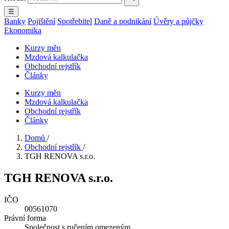
☰
Banky
Pojištění
Spotřebitel
Daně a podnikání
Úvěry a půjčky
Ekonomika
Kurzy měn
Mzdová kalkulačka
Obchodní rejstřík
Články
Kurzy měn
Mzdová kalkulačka
Obchodní rejstřík
Články
Domů
/
Obchodní rejstřík
/
TGH RENOVA s.r.o.
TGH RENOVA s.r.o.
IČO
00561070
Právní forma
Společnost s ručením omezeným