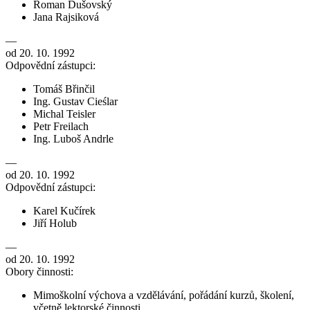
Roman Dušovský
Jana Rajsiková
—
od 20. 10. 1992
Odpovědní zástupci:
Tomáš Břinčil
Ing. Gustav Cieślar
Michal Teisler
Petr Freilach
Ing. Luboš Andrle
—
od 20. 10. 1992
Odpovědní zástupci:
Karel Kučírek
Jiří Holub
—
od 20. 10. 1992
Obory činnosti:
Mimoškolní výchova a vzdělávání, pořádání kurzů, školení,
včetně lektorské činnosti