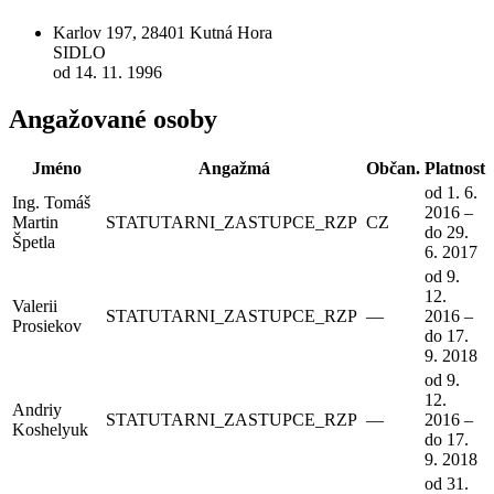
Karlov 197, 28401 Kutná Hora
SIDLO
od 14. 11. 1996
Angažované osoby
Jméno
Angažmá
Občan.
Platnost
od 1. 6.
Ing. Tomáš
2016 –
Martin
STATUTARNI_ZASTUPCE_RZP
CZ
do 29.
Špetla
6. 2017
od 9.
12.
Valerii
STATUTARNI_ZASTUPCE_RZP
—
2016 –
Prosiekov
do 17.
9. 2018
od 9.
12.
Andriy
STATUTARNI_ZASTUPCE_RZP
—
2016 –
Koshelyuk
do 17.
9. 2018
od 31.