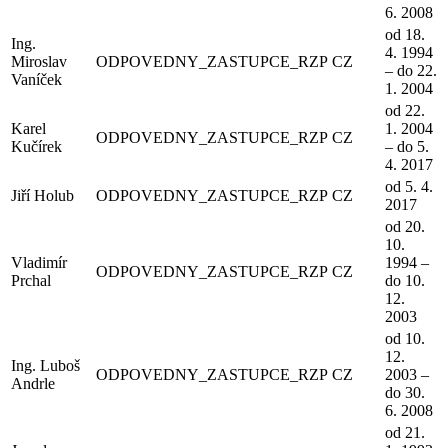
6. 2008
od 18.
Ing.
4. 1994
Miroslav
ODPOVEDNY_ZASTUPCE_RZP
CZ
– do 22.
Vaníček
1. 2004
od 22.
Karel
1. 2004
ODPOVEDNY_ZASTUPCE_RZP
CZ
Kučírek
– do 5.
4. 2017
od 5. 4.
Jiří Holub
ODPOVEDNY_ZASTUPCE_RZP
CZ
2017
od 20.
10.
Vladimír
1994 –
ODPOVEDNY_ZASTUPCE_RZP
CZ
Prchal
do 10.
12.
2003
od 10.
12.
Ing. Luboš
ODPOVEDNY_ZASTUPCE_RZP
CZ
2003 –
Andrle
do 30.
6. 2008
od 21.