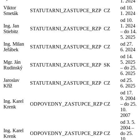
1. 2024
Viktor
od 10.
STATUTARNI_ZASTUPCE_RZP
CZ
Smeták
1. 2024
od 10.
Ing. Jan
1. 2024
STATUTARNI_ZASTUPCE_RZP
CZ
Stiebitz
– do 14.
5. 2025
Ing. Milan
od 27.
STATUTARNI_ZASTUPCE_RZP
CZ
Jeřábek
6. 2024
od 14.
Mgr. Ján
5. 2025
STATUTARNI_ZASTUPCE_RZP
SK
Rudinský
– do 25.
6. 2025
Jaroslav
od 25.
STATUTARNI_ZASTUPCE_RZP
CZ
Kříž
6. 2025
od 17.
9. 2004
Ing. Karel
ODPOVEDNY_ZASTUPCE_RZP
CZ
– do 25.
Krenk
10.
2007
od 3. 5.
2004 –
Ing. Karel
ODPOVEDNY_ZASTUPCE_RZP
CZ
do 25.
Krenk
10.