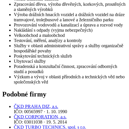
Zpracování dřeva, výroba dřevěných, korkových, proutěných
a slaměných výrobků
Výroba drážních hnacích vozidel a drážních vozidel na dráze
tramvajové, trolejbusové a lanové a železničního parku
Provozování vodovodů a kanalizací a úprava a rozvod vody
Nakládání s odpady (vyjma nebezpečných)
Velkoobchod a maloobchod
Testování, měření, analýzy a kontroly
Služby v oblasti administrativní správy a služby organizačně
hospodářské povahy
Poskytování technických služeb
Ubytovací služby
Poradenská a konzultační činnost, zpracování odborných
studií a posudků
Výzkum a vývoj v oblasti přírodních a technických věd nebo
společenských věd
Podobné firmy
ČKD PRAHA DIZ, a.s.
IČO: 00565997 · 1. 10. 1990
ČKD CORPORATION, a.s.
IČO: 03011038 · 19. 5. 2014
ČKD TURBO TECHNICS, spol. s r.o.