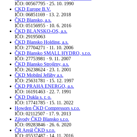
IČO: 00567795 · 25. 10. 1990
CKD Europe B.V.
IČO: 06851169 · 13. 2. 2018
ČKD Blansko, a.s.
IČO: 05156955 · 10. 6. 2016
ČKD BLANSKO-OS, a.s.
IČO: 29195063
ČKD Blansko Holding, a.s.
IČO: 27704271 · 11. 10. 2006
ČKD Blansko SMALL HYDRO, s.r.o.
IČO: 27753981 · 9. 11. 2007
ČKD Blansko Strojírny, a.s.
IČO: 26238624 · 23. 1. 2001
ČKD Mobilní Jeřáby a.s.
IČO: 25631781 · 15. 12. 1997
ČKD PRAHA ENERGO, a.s.
IČO: 16191463 · 22. 7. 1991
ČKD Dukla s. r. o.
IČO: 17741785 · 15. 11. 2022
Howden ČKD Compressors s.r.o.
IČO: 02112507 · 17. 9. 2013
Závody ČKD Blansko s.r.o.
IČO: 09283846 · 26. 6. 2020
ČR Areál ČKD s.r.o.
IČO: 05537487 · 14. 11. 2016