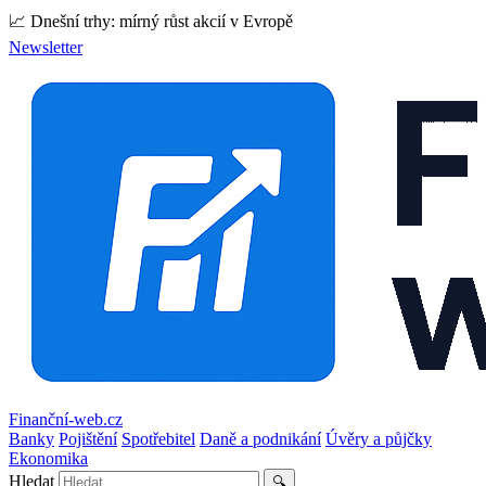
📈 Dnešní trhy: mírný růst akcií v Evropě
Newsletter
Finanční-web.cz
Banky
Pojištění
Spotřebitel
Daně a podnikání
Úvěry a půjčky
Ekonomika
Hledat
🔍