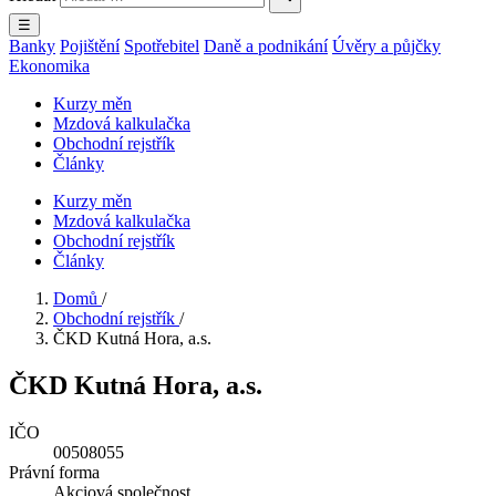
☰
Banky
Pojištění
Spotřebitel
Daně a podnikání
Úvěry a půjčky
Ekonomika
Kurzy měn
Mzdová kalkulačka
Obchodní rejstřík
Články
Kurzy měn
Mzdová kalkulačka
Obchodní rejstřík
Články
Domů
/
Obchodní rejstřík
/
ČKD Kutná Hora, a.s.
ČKD Kutná Hora, a.s.
IČO
00508055
Právní forma
Akciová společnost