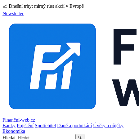
📈 Dnešní trhy: mírný růst akcií v Evropě
Newsletter
Finanční-web.cz
Banky
Pojištění
Spotřebitel
Daně a podnikání
Úvěry a půjčky
Ekonomika
Hledat
🔍