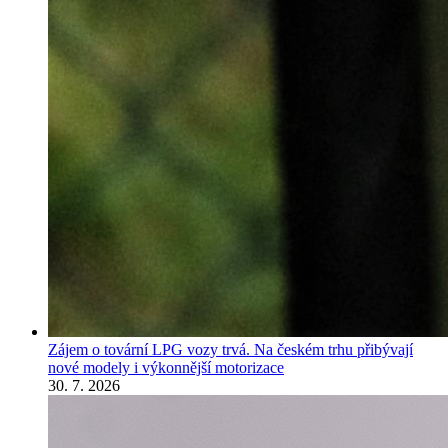
Zájem o tovární LPG vozy trvá. Na českém trhu přibývají
nové modely i výkonnější motorizace
30. 7. 2026