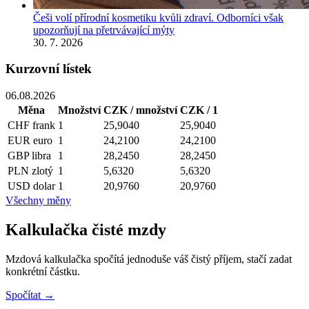
Češi volí přírodní kosmetiku kvůli zdraví. Odborníci však
upozorňují na přetrvávající mýty
30. 7. 2026
Kurzovní lístek
06.08.2026
Měna
Množství
CZK / množství
CZK / 1
CHF
frank
1
25,9040
25,9040
EUR
euro
1
24,2100
24,2100
GBP
libra
1
28,2450
28,2450
PLN
zlotý
1
5,6320
5,6320
USD
dolar
1
20,9760
20,9760
Všechny měny
Kalkulačka čisté mzdy
Mzdová kalkulačka spočítá jednoduše váš čistý příjem, stačí zadat
konkrétní částku.
Spočítat →