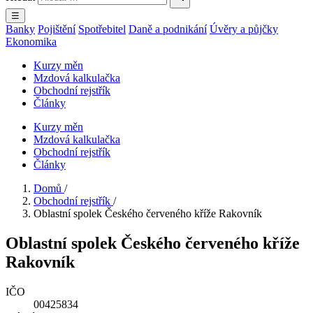
☰
Banky
Pojištění
Spotřebitel
Daně a podnikání
Úvěry a půjčky
Ekonomika
Kurzy měn
Mzdová kalkulačka
Obchodní rejstřík
Články
Kurzy měn
Mzdová kalkulačka
Obchodní rejstřík
Články
Domů
/
Obchodní rejstřík
/
Oblastní spolek Českého červeného kříže Rakovník
Oblastní spolek Českého červeného kříže
Rakovník
IČO
00425834