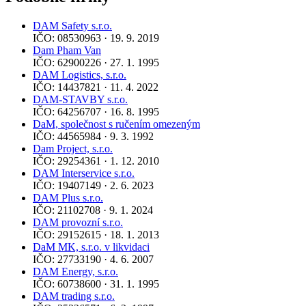
DAM Safety s.r.o.
IČO: 08530963 · 19. 9. 2019
Dam Pham Van
IČO: 62900226 · 27. 1. 1995
DAM Logistics, s.r.o.
IČO: 14437821 · 11. 4. 2022
DAM-STAVBY s.r.o.
IČO: 64256707 · 16. 8. 1995
DaM, společnost s ručením omezeným
IČO: 44565984 · 9. 3. 1992
Dam Project, s.r.o.
IČO: 29254361 · 1. 12. 2010
DAM Interservice s.r.o.
IČO: 19407149 · 2. 6. 2023
DAM Plus s.r.o.
IČO: 21102708 · 9. 1. 2024
DAM provozní s.r.o.
IČO: 29152615 · 18. 1. 2013
DaM MK, s.r.o. v likvidaci
IČO: 27733190 · 4. 6. 2007
DAM Energy, s.r.o.
IČO: 60738600 · 31. 1. 1995
DAM trading s.r.o.