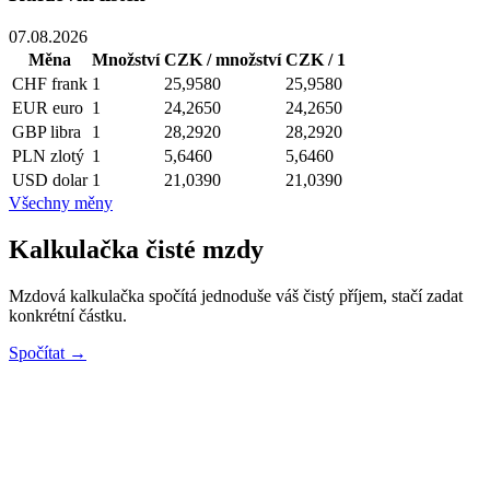
07.08.2026
Měna
Množství
CZK / množství
CZK / 1
CHF
frank
1
25,9580
25,9580
EUR
euro
1
24,2650
24,2650
GBP
libra
1
28,2920
28,2920
PLN
zlotý
1
5,6460
5,6460
USD
dolar
1
21,0390
21,0390
Všechny měny
Kalkulačka čisté mzdy
Mzdová kalkulačka spočítá jednoduše váš čistý příjem, stačí zadat
konkrétní částku.
Spočítat →