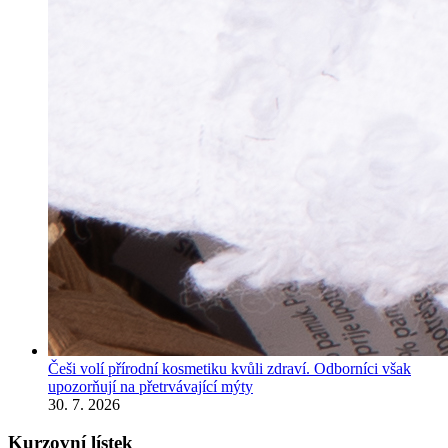
Češi volí přírodní kosmetiku kvůli zdraví. Odborníci však
upozorňují na přetrvávající mýty
30. 7. 2026
Kurzovní lístek