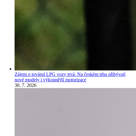
Zájem o tovární LPG vozy trvá. Na českém trhu přibývají
nové modely i výkonnější motorizace
30. 7. 2026