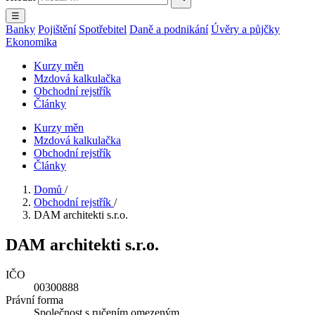
☰
Banky
Pojištění
Spotřebitel
Daně a podnikání
Úvěry a půjčky
Ekonomika
Kurzy měn
Mzdová kalkulačka
Obchodní rejstřík
Články
Kurzy měn
Mzdová kalkulačka
Obchodní rejstřík
Články
Domů
/
Obchodní rejstřík
/
DAM architekti s.r.o.
DAM architekti s.r.o.
IČO
00300888
Právní forma
Společnost s ručením omezeným