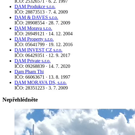
IČO: 25326571 · 6. 2. 1997
DAM Produkce s.r.o.
IČO: 28873513 · 7. 4. 2009
DAM & DAVES s.r.o.
IČO: 28908554 · 28. 7. 2009
DAM Morava s.r.o.
IČO: 26949121 · 14. 12. 2004
DAM Property s.r.o.
IČO: 05641799 · 19. 12. 2016
DAM INVEST CZ s.r.o.
IČO: 06429351 · 12. 9. 2017
DAM Private s.r.o.
IČO: 09268839 · 14. 7. 2020
Dam Pham Thi
IČO: 66063671 · 13. 8. 1997
DAM MORAVA DS, s.r.o.
IČO: 28351223 · 3. 7. 2009
Nepřehlédněte