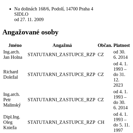
Na dolinách 168/6, Podolí, 14700 Praha 4
SIDLO
od 27. 11. 2009
Angažované osoby
Jméno
Angažmá
Občan.
Platnost
Ing.arch.
od 30.
STATUTARNI_ZASTUPCE_RZP
CZ
Jan Holna
6. 2014
od 4. 1.
1993 –
Richard
STATUTARNI_ZASTUPCE_RZP
CZ
do 31.
Doležal
12.
2023
od 4. 1.
Ing.arch.
1993 –
Petr
STATUTARNI_ZASTUPCE_RZP
CZ
do 30.
Malinský
6. 2014
od 4. 1.
Dipl.Ing.
1993 –
Oleg
STATUTARNI_ZASTUPCE_RZP
CH
do 5. 11.
Knieža
1997