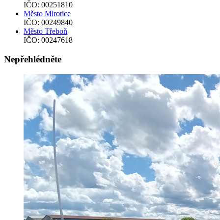
IČO: 00251810
Město Mirotice
IČO: 00249840
Město Třeboň
IČO: 00247618
Nepřehlédněte