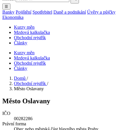
☰
Banky
Pojištění
Spotřebitel
Daně a podnikání
Úvěry a půjčky
Ekonomika
Kurzy měn
Mzdová kalkulačka
Obchodní rejstřík
Články
Kurzy měn
Mzdová kalkulačka
Obchodní rejstřík
Články
Domů
/
Obchodní rejstřík
/
Město Oslavany
Město Oslavany
IČO
00282286
Právní forma
Obec nebo městská část hlavního města Prahy