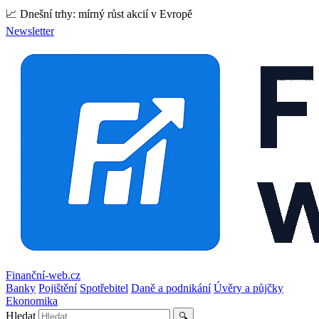
📈 Dnešní trhy: mírný růst akcií v Evropě
Newsletter
Finanční-web.cz
Banky
Pojištění
Spotřebitel
Daně a podnikání
Úvěry a půjčky
Ekonomika
Hledat
🔍