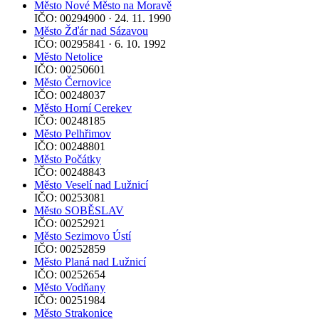
Město Nové Město na Moravě
IČO: 00294900 · 24. 11. 1990
Město Žďár nad Sázavou
IČO: 00295841 · 6. 10. 1992
Město Netolice
IČO: 00250601
Město Černovice
IČO: 00248037
Město Horní Cerekev
IČO: 00248185
Město Pelhřimov
IČO: 00248801
Město Počátky
IČO: 00248843
Město Veselí nad Lužnicí
IČO: 00253081
Město SOBĚSLAV
IČO: 00252921
Město Sezimovo Ústí
IČO: 00252859
Město Planá nad Lužnicí
IČO: 00252654
Město Vodňany
IČO: 00251984
Město Strakonice