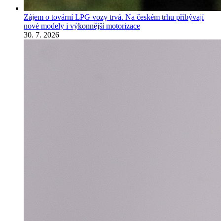
Zájem o tovární LPG vozy trvá. Na českém trhu přibývají
nové modely i výkonnější motorizace
30. 7. 2026