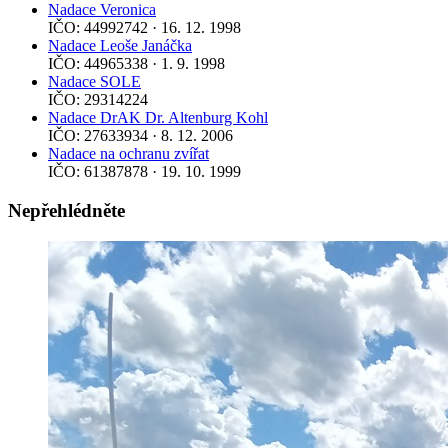
Nadace Veronica
IČO: 44992742 · 16. 12. 1998
Nadace Leoše Janáčka
IČO: 44965338 · 1. 9. 1998
Nadace SOLE
IČO: 29314224
Nadace DrAK Dr. Altenburg Kohl
IČO: 27633934 · 8. 12. 2006
Nadace na ochranu zvířat
IČO: 61387878 · 19. 10. 1999
Nepřehlédněte