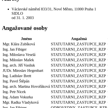
Václavské náměstí 833/31, Nové Město, 11000 Praha 1
SIDLO
od 31. 1. 2003
Angažované osoby
Jméno
Angažmá
Mgr. Klára Zubíková
STATUTARNI_ZASTUPCE_RZP
Ing. Jan Fibiger
STATUTARNI_ZASTUPCE_RZP
Ing. Miloslava Veselá
STATUTARNI_ZASTUPCE_RZP
Ing. Miloslav Mašek
STATUTARNI_ZASTUPCE_RZP
Ing. arch. Jiří Vasiluk
STATUTARNI_ZASTUPCE_RZP
JUDr. Miroslav Hegenbart
STATUTARNI_ZASTUPCE_RZP
Ing. Ladislav Brett
STATUTARNI_ZASTUPCE_RZP
Ing. Pavel Štěpán
STATUTARNI_ZASTUPCE_RZP
Ing. arch. Martina Hovořáková
STATUTARNI_ZASTUPCE_RZP
Ing. Petr Nicek
STATUTARNI_ZASTUPCE_RZP
Ing. Adam Vokurka
STATUTARNI_ZASTUPCE_RZP
Mgr. Radka Vladyková
STATUTARNI_ZASTUPCE_RZP
Ing. Jan Fibiger
ODPOVEDNY_ZASTUPCE_RZP