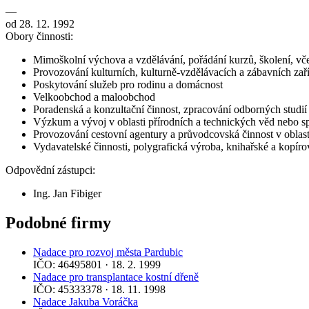
—
od 28. 12. 1992
Obory činnosti:
Mimoškolní výchova a vzdělávání, pořádání kurzů, školení, vče
Provozování kulturních, kulturně-vzdělávacích a zábavních zaří
Poskytování služeb pro rodinu a domácnost
Velkoobchod a maloobchod
Poradenská a konzultační činnost, zpracování odborných studi
Výzkum a vývoj v oblasti přírodních a technických věd nebo 
Provozování cestovní agentury a průvodcovská činnost v oblast
Vydavatelské činnosti, polygrafická výroba, knihařské a kopíro
Odpovědní zástupci:
Ing. Jan Fibiger
Podobné firmy
Nadace pro rozvoj města Pardubic
IČO: 46495801 · 18. 2. 1999
Nadace pro transplantace kostní dřeně
IČO: 45333378 · 18. 11. 1998
Nadace Jakuba Voráčka