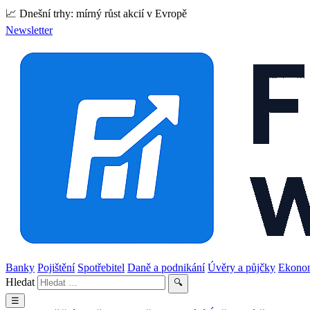
📈 Dnešní trhy: mírný růst akcií v Evropě
Newsletter
Banky
Pojištění
Spotřebitel
Daně a podnikání
Úvěry a půjčky
Ekono
Hledat
🔍
☰