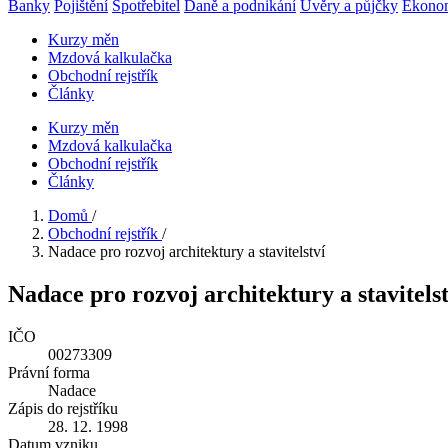
Banky
Pojištění
Spotřebitel
Daně a podnikání
Úvěry a půjčky
Ekono
Kurzy měn
Mzdová kalkulačka
Obchodní rejstřík
Články
Kurzy měn
Mzdová kalkulačka
Obchodní rejstřík
Články
Domů
/
Obchodní rejstřík
/
Nadace pro rozvoj architektury a stavitelství
Nadace pro rozvoj architektury a stavitelst
IČO
00273309
Právní forma
Nadace
Zápis do rejstříku
28. 12. 1998
Datum vzniku