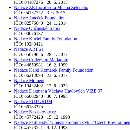
IČO: 04107276 · 20. 6. 2015
Nadace ZET profesora Milana Zeleného
IČO: 04137752 · 3. 6. 2015
Nadace Janeček Foundation
IČO: 02576040 · 24. 1. 2014
Nadace Občanského fóra
IČO: 00676187
Nadace Kuršel Family Foundation
IČO: 19243421
Nadace ART 21
IČO: 05679656 · 28. 1. 2017
Nadace Collegium Marianum
IČO: 44850981 · 16. 2. 1999
Nadace Karel Komárek Family Foundation
IČO: 06212093 · 23. 6. 2017
Nadace Moment
IČO: 19432402 · 12. 6. 2023
Nadace Dagmar a Václava Havlových VIZE 97
IČO: 66002940 · 30. 7. 1998
Nadace FUTURUM
IČO: 66183375
Nadace Neziskovky.cz
IČO: 45772428 · 15. 12. 1998
Nadace Partnerství (v mezinárodním styku "Czech Environmen
IČO: 45773521 · 9. 12. 1998