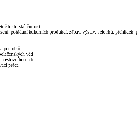
tně lektorské činnosti
zení, pořádání kulturních produkcí, zábav, výstav, veletrhů, přehlídek
í a posudků
společenských věd
i cestovního ruchu
vací práce