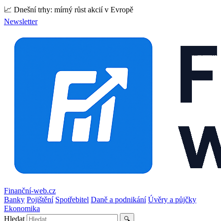
📈 Dnešní trhy: mírný růst akcií v Evropě
Newsletter
Finanční-web.cz
Banky
Pojištění
Spotřebitel
Daně a podnikání
Úvěry a půjčky
Ekonomika
Hledat
🔍