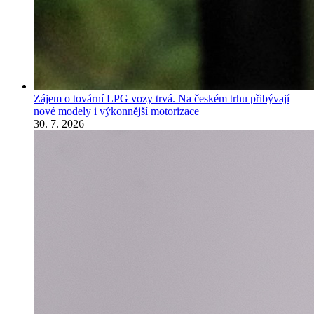
Zájem o tovární LPG vozy trvá. Na českém trhu přibývají
nové modely i výkonnější motorizace
30. 7. 2026