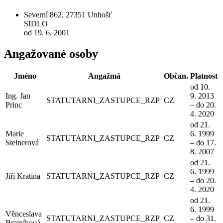
Severní 862, 27351 Unhošť
SIDLO
od 19. 6. 2001
Angažované osoby
Jméno
Angažmá
Občan.
Platnost
od 10.
Ing. Jan
9. 2013
STATUTARNI_ZASTUPCE_RZP
CZ
Princ
– do 20.
4. 2020
od 21.
Marie
6. 1999
STATUTARNI_ZASTUPCE_RZP
CZ
Steinerová
– do 17.
8. 2007
od 21.
6. 1999
Jiří Kratina
STATUTARNI_ZASTUPCE_RZP
CZ
– do 20.
4. 2020
od 21.
6. 1999
Věnceslava
STATUTARNI_ZASTUPCE_RZP
CZ
– do 31.
Brejníková