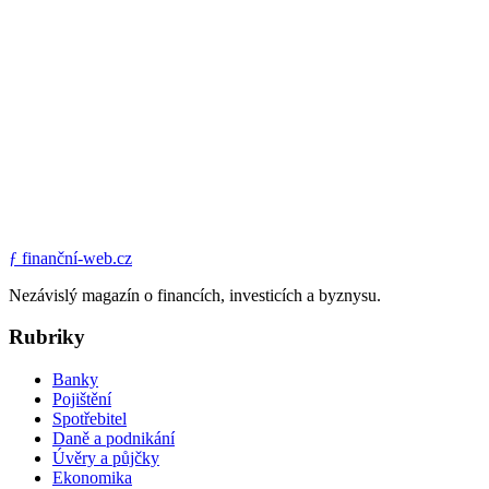
ƒ
finanční-web.cz
Nezávislý magazín o financích, investicích a byznysu.
Rubriky
Banky
Pojištění
Spotřebitel
Daně a podnikání
Úvěry a půjčky
Ekonomika