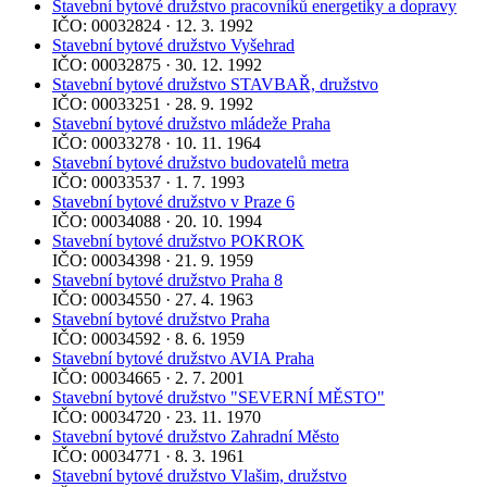
Stavební bytové družstvo pracovníků energetiky a dopravy
IČO: 00032824 · 12. 3. 1992
Stavební bytové družstvo Vyšehrad
IČO: 00032875 · 30. 12. 1992
Stavební bytové družstvo STAVBAŘ, družstvo
IČO: 00033251 · 28. 9. 1992
Stavební bytové družstvo mládeže Praha
IČO: 00033278 · 10. 11. 1964
Stavební bytové družstvo budovatelů metra
IČO: 00033537 · 1. 7. 1993
Stavební bytové družstvo v Praze 6
IČO: 00034088 · 20. 10. 1994
Stavební bytové družstvo POKROK
IČO: 00034398 · 21. 9. 1959
Stavební bytové družstvo Praha 8
IČO: 00034550 · 27. 4. 1963
Stavební bytové družstvo Praha
IČO: 00034592 · 8. 6. 1959
Stavební bytové družstvo AVIA Praha
IČO: 00034665 · 2. 7. 2001
Stavební bytové družstvo "SEVERNÍ MĚSTO"
IČO: 00034720 · 23. 11. 1970
Stavební bytové družstvo Zahradní Město
IČO: 00034771 · 8. 3. 1961
Stavební bytové družstvo Vlašim, družstvo