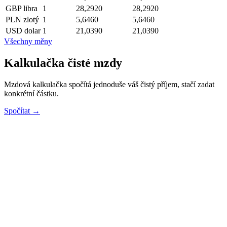
GBP
libra
1
28,2920
28,2920
PLN
zlotý
1
5,6460
5,6460
USD
dolar
1
21,0390
21,0390
Všechny měny
Kalkulačka čisté mzdy
Mzdová kalkulačka spočítá jednoduše váš čistý příjem, stačí zadat
konkrétní částku.
Spočítat →