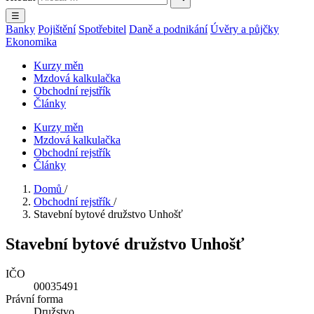
☰
Banky
Pojištění
Spotřebitel
Daně a podnikání
Úvěry a půjčky
Ekonomika
Kurzy měn
Mzdová kalkulačka
Obchodní rejstřík
Články
Kurzy měn
Mzdová kalkulačka
Obchodní rejstřík
Články
Domů
/
Obchodní rejstřík
/
Stavební bytové družstvo Unhošť
Stavební bytové družstvo Unhošť
IČO
00035491
Právní forma
Družstvo