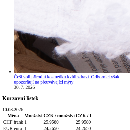
Češi volí přírodní kosmetiku kvůli zdraví. Odborníci však
upozorňují na přetrvávající mýty
30. 7. 2026
Kurzovní lístek
10.08.2026
Měna
Množství
CZK / množství
CZK / 1
CHF
frank
1
25,9580
25,9580
EUR
euro
1
24,2650
24,2650