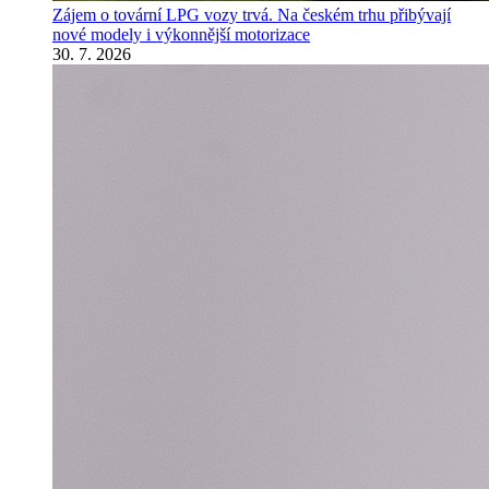
Zájem o tovární LPG vozy trvá. Na českém trhu přibývají
nové modely i výkonnější motorizace
30. 7. 2026