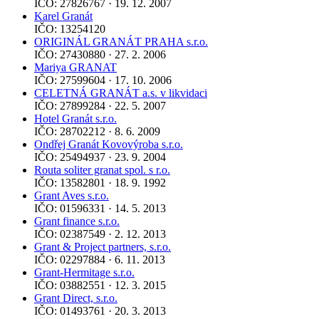
IČO: 27826767 · 19. 12. 2007
Karel Granát
IČO: 13254120
ORIGINÁL GRANÁT PRAHA s.r.o.
IČO: 27430880 · 27. 2. 2006
Mariya GRANAT
IČO: 27599604 · 17. 10. 2006
CELETNÁ GRANÁT a.s. v likvidaci
IČO: 27899284 · 22. 5. 2007
Hotel Granát s.r.o.
IČO: 28702212 · 8. 6. 2009
Ondřej Granát Kovovýroba s.r.o.
IČO: 25494937 · 23. 9. 2004
Routa soliter granat spol. s r.o.
IČO: 13582801 · 18. 9. 1992
Grant Aves s.r.o.
IČO: 01596331 · 14. 5. 2013
Grant finance s.r.o.
IČO: 02387549 · 2. 12. 2013
Grant & Project partners, s.r.o.
IČO: 02297884 · 6. 11. 2013
Grant-Hermitage s.r.o.
IČO: 03882551 · 12. 3. 2015
Grant Direct, s.r.o.
IČO: 01493761 · 20. 3. 2013