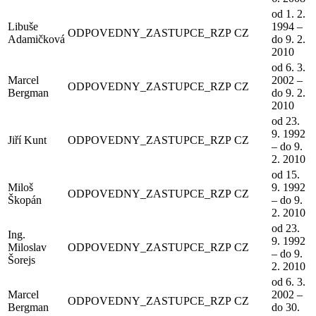
od 1. 2.
Libuše
1994 –
ODPOVEDNY_ZASTUPCE_RZP
CZ
Adamičková
do 9. 2.
2010
od 6. 3.
Marcel
2002 –
ODPOVEDNY_ZASTUPCE_RZP
CZ
Bergman
do 9. 2.
2010
od 23.
9. 1992
Jiří Kunt
ODPOVEDNY_ZASTUPCE_RZP
CZ
– do 9.
2. 2010
od 15.
Miloš
9. 1992
ODPOVEDNY_ZASTUPCE_RZP
CZ
Škopán
– do 9.
2. 2010
od 23.
Ing.
9. 1992
Miloslav
ODPOVEDNY_ZASTUPCE_RZP
CZ
– do 9.
Šorejs
2. 2010
od 6. 3.
Marcel
2002 –
ODPOVEDNY_ZASTUPCE_RZP
CZ
Bergman
do 30.