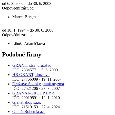
od 6. 3. 2002 – do 30. 6. 2008
Odpovědní zástupci:
Marcel Bergman
—
od 18. 1. 1994 – do 30. 6. 2008
Odpovědní zástupci:
Libuše Adamičková
Podobné firmy
GRANIT stav, družstvo
IČO: 28345771 · 5. 6. 2009
HR GRANT, družstvo
IČO: 27756009 · 19. 11. 2007
Družstvo Sokol.y.granit.pryzma
IČO: 27521206 · 27. 8. 2007
GRANAT-GROUP s. r. o.
IČO: 29019591 · 12. 1. 2010
Granát-shop s.r.o.
IČO: 21519153 · 27. 4. 2024
Granát Bohemia a.s.