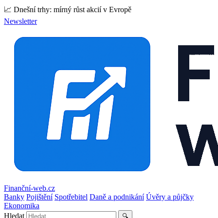
📈 Dnešní trhy: mírný růst akcií v Evropě
Newsletter
Finanční-web.cz
Banky
Pojištění
Spotřebitel
Daně a podnikání
Úvěry a půjčky
Ekonomika
Hledat
🔍