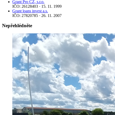
Grant Pro CZ, s.r.o.
IČO: 26128403 · 15. 11. 1999
Grant loans invest a.s.
IČO: 27820785 · 26. 11. 2007
Nepřehlédněte