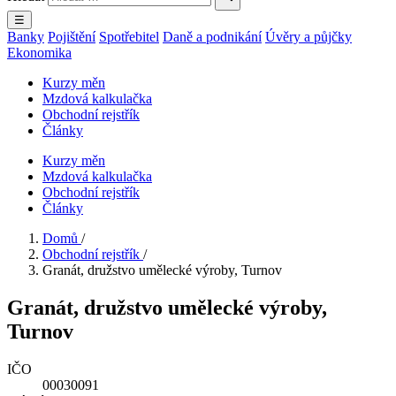
☰
Banky
Pojištění
Spotřebitel
Daně a podnikání
Úvěry a půjčky
Ekonomika
Kurzy měn
Mzdová kalkulačka
Obchodní rejstřík
Články
Kurzy měn
Mzdová kalkulačka
Obchodní rejstřík
Články
Domů
/
Obchodní rejstřík
/
Granát, družstvo umělecké výroby, Turnov
Granát, družstvo umělecké výroby,
Turnov
IČO
00030091