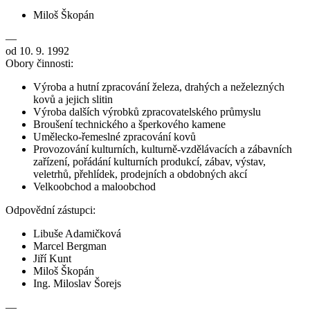
Miloš Škopán
—
od 10. 9. 1992
Obory činnosti:
Výroba a hutní zpracování železa, drahých a neželezných
kovů a jejich slitin
Výroba dalších výrobků zpracovatelského průmyslu
Broušení technického a šperkového kamene
Umělecko-řemeslné zpracování kovů
Provozování kulturních, kulturně-vzdělávacích a zábavních
zařízení, pořádání kulturních produkcí, zábav, výstav,
veletrhů, přehlídek, prodejních a obdobných akcí
Velkoobchod a maloobchod
Odpovědní zástupci:
Libuše Adamičková
Marcel Bergman
Jiří Kunt
Miloš Škopán
Ing. Miloslav Šorejs
—