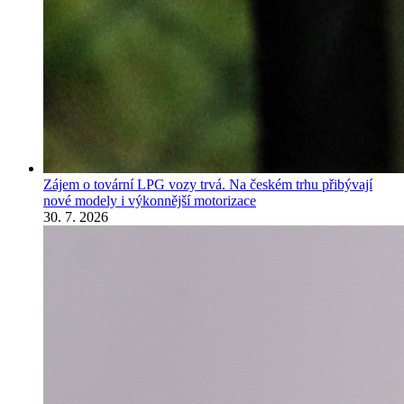
Zájem o tovární LPG vozy trvá. Na českém trhu přibývají
nové modely i výkonnější motorizace
30. 7. 2026