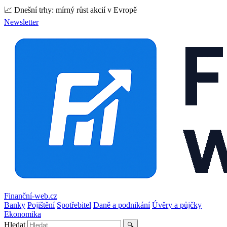
📈 Dnešní trhy: mírný růst akcií v Evropě
Newsletter
Finanční-web.cz
Banky
Pojištění
Spotřebitel
Daně a podnikání
Úvěry a půjčky
Ekonomika
Hledat
🔍