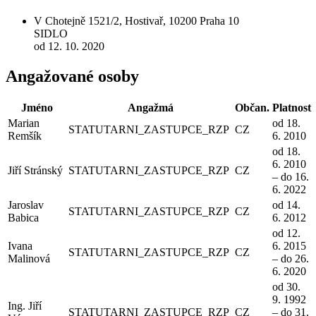
V Chotejně 1521/2, Hostivař, 10200 Praha 10
SIDLO
od 12. 10. 2020
Angažované osoby
Jméno
Angažmá
Občan.
Platnost
Marian
od 18.
STATUTARNI_ZASTUPCE_RZP
CZ
Remšík
6. 2010
od 18.
6. 2010
Jiří Stránský
STATUTARNI_ZASTUPCE_RZP
CZ
– do 16.
6. 2022
Jaroslav
od 14.
STATUTARNI_ZASTUPCE_RZP
CZ
Babica
6. 2012
od 12.
Ivana
6. 2015
STATUTARNI_ZASTUPCE_RZP
CZ
Malinová
– do 26.
6. 2020
od 30.
9. 1992
Ing. Jiří
STATUTARNI_ZASTUPCE_RZP
CZ
– do 31.