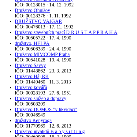
IČO: 00128015 · 14. 12. 1992
Družstvo Ohnišov
IČO: 00128376 · 1. 11. 1992
DRUŽSTVO VAJGAR
IČO: 00476013 · 17. 11. 1992
Družstvo stavebních prací D R U S T A P P R A H A
IČO: 00505722 · 17. 4. 1990
družstvo, HELPA
IČO: 00506389 · 24. 4. 1990
Družstvo MIMCOMP Praha
IČO: 00541028 · 19. 4. 1990
Družstvo Savvy
IČO: 01448862 · 23. 3. 2013
Družstvo Háj RK
IČO: 01449460 · 11. 3. 2013
Družstvo kovářů
IČO: 00028193 · 27. 6. 1951
Družstvo služeb a dopravy
IČO: 00508209
Družstvo DOMOS "v likvidaci"
IČO: 00046949
družstvo Kenyroga
IČO: 01770969 · 12. 6. 2013
Družstvo invalidů B a b y s i t t i n g
IČO: 00460095 · 16. 3. 1990