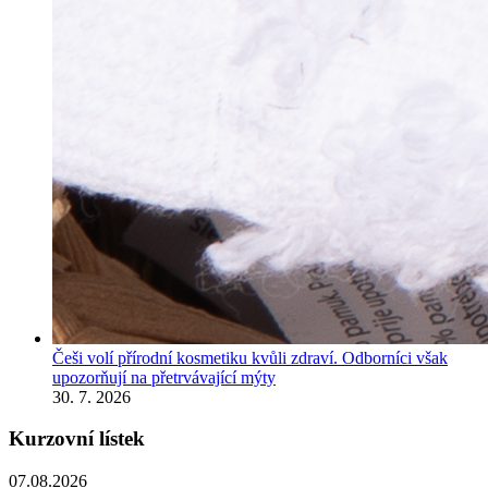
Češi volí přírodní kosmetiku kvůli zdraví. Odborníci však
upozorňují na přetrvávající mýty
30. 7. 2026
Kurzovní lístek
07.08.2026