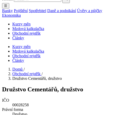
☰
Banky
Pojištění
Spotřebitel
Daně a podnikání
Úvěry a půjčky
Ekonomika
Kurzy měn
Mzdová kalkulačka
Obchodní rejstřík
Články
Kurzy měn
Mzdová kalkulačka
Obchodní rejstřík
Články
Domů
/
Obchodní rejstřík
/
Družstvo Cementářů, družstvo
Družstvo Cementářů, družstvo
IČO
00028258
Právní forma
Družstvo