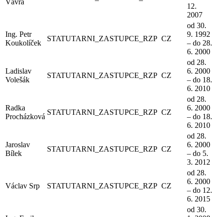
Vávra
12.
2007
od 30.
Ing. Petr
9. 1992
STATUTARNI_ZASTUPCE_RZP
CZ
Koukolíček
– do 28.
6. 2000
od 28.
Ladislav
6. 2000
STATUTARNI_ZASTUPCE_RZP
CZ
Volešák
– do 18.
6. 2010
od 28.
Radka
6. 2000
STATUTARNI_ZASTUPCE_RZP
CZ
Procházková
– do 18.
6. 2010
od 28.
Jaroslav
6. 2000
STATUTARNI_ZASTUPCE_RZP
CZ
Bílek
– do 5.
3. 2012
od 28.
6. 2000
Václav Srp
STATUTARNI_ZASTUPCE_RZP
CZ
– do 12.
6. 2015
od 30.