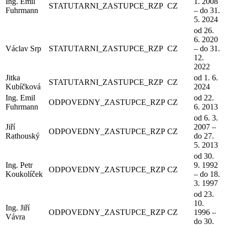
Ing. Emil
1. 2008
STATUTARNI_ZASTUPCE_RZP
CZ
Fuhrmann
– do 31.
5. 2024
od 26.
6. 2020
Václav Srp
STATUTARNI_ZASTUPCE_RZP
CZ
– do 31.
12.
2022
Jitka
od 1. 6.
STATUTARNI_ZASTUPCE_RZP
CZ
Kubíčková
2024
Ing. Emil
od 22.
ODPOVEDNY_ZASTUPCE_RZP
CZ
Fuhrmann
6. 2013
od 6. 3.
Jiří
2007 –
ODPOVEDNY_ZASTUPCE_RZP
CZ
Rathouský
do 27.
5. 2013
od 30.
Ing. Petr
9. 1992
ODPOVEDNY_ZASTUPCE_RZP
CZ
Koukolíček
– do 18.
3. 1997
od 23.
10.
Ing. Jiří
ODPOVEDNY_ZASTUPCE_RZP
CZ
1996 –
Vávra
do 30.