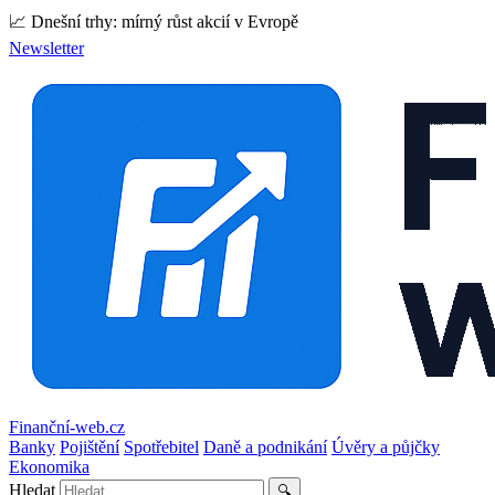
📈 Dnešní trhy: mírný růst akcií v Evropě
Newsletter
Finanční-web.cz
Banky
Pojištění
Spotřebitel
Daně a podnikání
Úvěry a půjčky
Ekonomika
Hledat
🔍