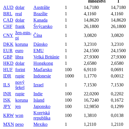
množství
1
AUD
dolar
Austrálie
1
14,7180
14,7180
BRL
real
Brazílie
1
4,1160
4,1160
CAD
dolar
Kanada
1
14,8620
14,8620
CHF
frank
Švýcarsko
1
26,1800
26,1800
žen-min-
CNY
Čína
1
3,0820
3,0820
pi
DKK
koruna
Dánsko
1
3,2310
3,2310
EUR
euro
EMU
1
24,1500
24,1500
GBP
libra
Velká Británie
1
27,9300
27,9300
HKD
dolar
Hongkong
1
2,6580
2,6580
HUF
forint
Maďarsko
100
6,9110
0,0691
IDR
rupie
Indonesie
1000
1,1770
0,0012
nový
ILS
Izrael
1
7,1530
7,1530
šekel
INR
rupie
Indie
100
22,0200
0,2202
ISK
koruna
Island
100
16,7240
0,1672
JPY
jen
Japonsko
100
12,9850
0,1299
Korejská
KRW
won
100
1,3810
0,0138
republika
MXN
peso
Mexiko
1
1,2110
1,2110