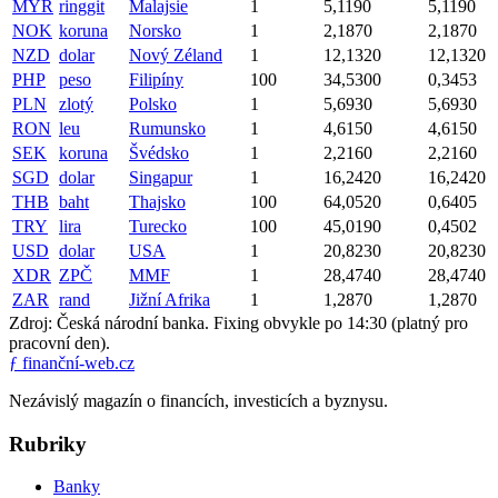
MYR
ringgit
Malajsie
1
5,1190
5,1190
NOK
koruna
Norsko
1
2,1870
2,1870
NZD
dolar
Nový Zéland
1
12,1320
12,1320
PHP
peso
Filipíny
100
34,5300
0,3453
PLN
zlotý
Polsko
1
5,6930
5,6930
RON
leu
Rumunsko
1
4,6150
4,6150
SEK
koruna
Švédsko
1
2,2160
2,2160
SGD
dolar
Singapur
1
16,2420
16,2420
THB
baht
Thajsko
100
64,0520
0,6405
TRY
lira
Turecko
100
45,0190
0,4502
USD
dolar
USA
1
20,8230
20,8230
XDR
ZPČ
MMF
1
28,4740
28,4740
ZAR
rand
Jižní Afrika
1
1,2870
1,2870
Zdroj: Česká národní banka. Fixing obvykle po 14:30 (platný pro
pracovní den).
ƒ
finanční-web.cz
Nezávislý magazín o financích, investicích a byznysu.
Rubriky
Banky