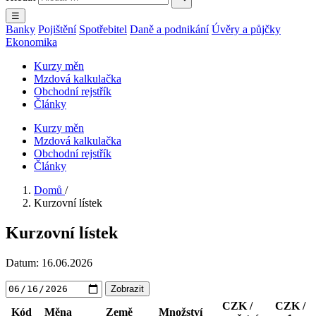
☰
Banky
Pojištění
Spotřebitel
Daně a podnikání
Úvěry a půjčky
Ekonomika
Kurzy měn
Mzdová kalkulačka
Obchodní rejstřík
Články
Kurzy měn
Mzdová kalkulačka
Obchodní rejstřík
Články
Domů
/
Kurzovní lístek
Kurzovní lístek
Datum:
16.06.2026
Zobrazit
CZK /
CZK /
Kód
Měna
Země
Množství