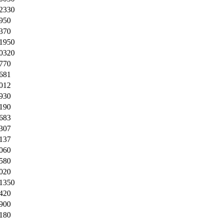
,2330
950
370
,1950
,0320
770
681
012
930
190
683
307
137
060
580
020
,1350
420
900
180