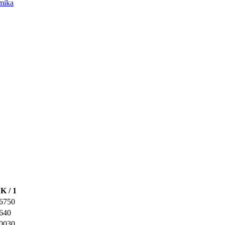
mika
K / 1
,6750
640
,0030