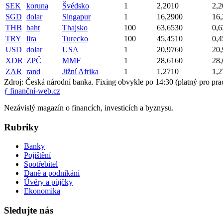
SEK
koruna
Švédsko
1
2,2010
2,2
SGD
dolar
Singapur
1
16,2900
16
THB
baht
Thajsko
100
63,6530
0,6
TRY
lira
Turecko
100
45,4510
0,4
USD
dolar
USA
1
20,9760
20
XDR
ZPČ
MMF
1
28,6160
28
ZAR
rand
Jižní Afrika
1
1,2710
1,2
Zdroj: Česká národní banka. Fixing obvykle po 14:30 (platný pro pra
ƒ
finanční-web.cz
Nezávislý magazín o financích, investicích a byznysu.
Rubriky
Banky
Pojištění
Spotřebitel
Daně a podnikání
Úvěry a půjčky
Ekonomika
Sledujte nás