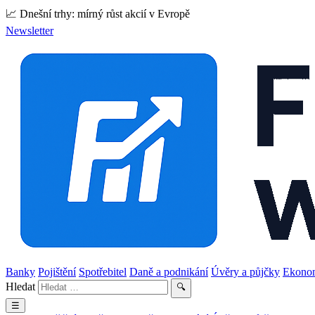
📈 Dnešní trhy: mírný růst akcií v Evropě
Newsletter
Banky
Pojištění
Spotřebitel
Daně a podnikání
Úvěry a půjčky
Ekono
Hledat
🔍
☰