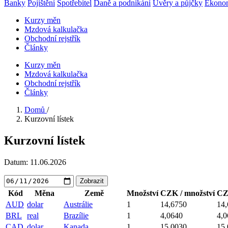
Banky
Pojištění
Spotřebitel
Daně a podnikání
Úvěry a půjčky
Ekono
Kurzy měn
Mzdová kalkulačka
Obchodní rejstřík
Články
Kurzy měn
Mzdová kalkulačka
Obchodní rejstřík
Články
Domů
/
Kurzovní lístek
Kurzovní lístek
Datum:
11.06.2026
Zobrazit
Kód
Měna
Země
Množství
CZK / množství
CZ
AUD
dolar
Austrálie
1
14,6750
14
BRL
real
Brazílie
1
4,0640
4,0
CAD
dolar
Kanada
1
15,0030
15