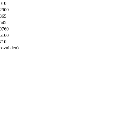
010
,2900
365
545
,9760
,6160
710
covní den).