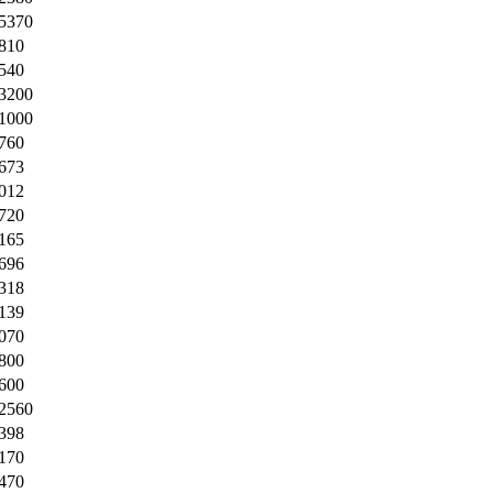
,5370
810
540
,3200
,1000
760
673
012
720
165
696
318
139
070
800
600
,2560
398
170
470