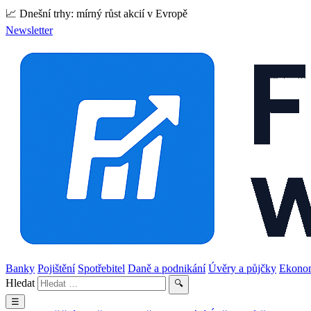
📈 Dnešní trhy: mírný růst akcií v Evropě
Newsletter
Banky
Pojištění
Spotřebitel
Daně a podnikání
Úvěry a půjčky
Ekono
Hledat
🔍
☰