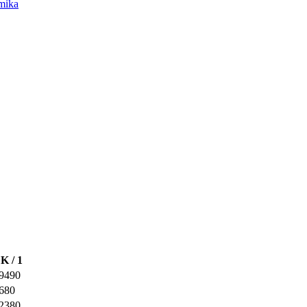
mika
K / 1
,9490
680
,2380