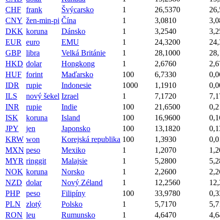
CHF
frank
Švýcarsko
1
26,5370
26
CNY
žen-min-pi
Čína
1
3,0810
3,0
DKK
koruna
Dánsko
1
3,2540
3,2
EUR
euro
EMU
1
24,3200
24
GBP
libra
Velká Británie
1
28,1000
28
HKD
dolar
Hongkong
1
2,6760
2,6
HUF
forint
Maďarsko
100
6,7330
0,0
IDR
rupie
Indonesie
1000
1,1910
0,0
ILS
nový šekel
Izrael
1
7,1720
7,1
INR
rupie
Indie
100
21,6500
0,2
ISK
koruna
Island
100
16,9600
0,1
JPY
jen
Japonsko
100
13,1820
0,1
KRW
won
Korejská republika
100
1,3930
0,0
MXN
peso
Mexiko
1
1,2070
1,2
MYR
ringgit
Malajsie
1
5,2800
5,2
NOK
koruna
Norsko
1
2,2600
2,2
NZD
dolar
Nový Zéland
1
12,2560
12
PHP
peso
Filipíny
100
33,9780
0,3
PLN
zlotý
Polsko
1
5,7170
5,7
RON
leu
Rumunsko
1
4,6470
4,6