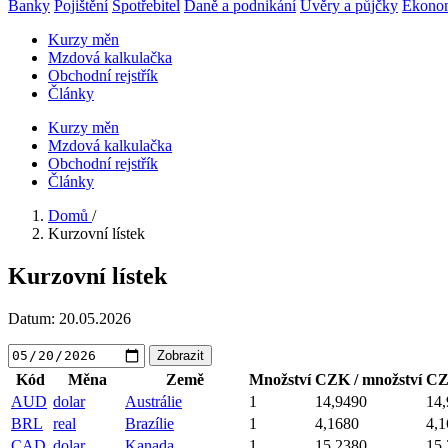
Banky
Pojištění
Spotřebitel
Daně a podnikání
Úvěry a půjčky
Ekono
Kurzy měn
Mzdová kalkulačka
Obchodní rejstřík
Články
Kurzy měn
Mzdová kalkulačka
Obchodní rejstřík
Články
Domů
/
Kurzovní lístek
Kurzovní lístek
Datum:
20.05.2026
Zobrazit
Kód
Měna
Země
Množství
CZK / množství
CZ
AUD
dolar
Austrálie
1
14,9490
14
BRL
real
Brazílie
1
4,1680
4,1
CAD
dolar
Kanada
1
15,2380
15