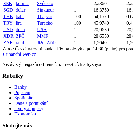
SEK
koruna
Švédsko
1
2,2360
2,2
SGD
dolar
Singapur
1
16,3750
16
THB
baht
Thajsko
100
64,1570
0,6
TRY
lira
Turecko
100
45,9740
0,4
USD
dolar
USA
1
20,9630
20
XDR
ZPČ
MMF
1
28,6550
28
ZAR
rand
Jižní Afrika
1
1,2640
1,2
Zdroj: Česká národní banka. Fixing obvykle po 14:30 (platný pro pra
ƒ
finanční-web.cz
Nezávislý magazín o financích, investicích a byznysu.
Rubriky
Banky
Pojištění
Spotřebitel
Daně a podnikání
Úvěry a půjčky
Ekonomika
Sledujte nás