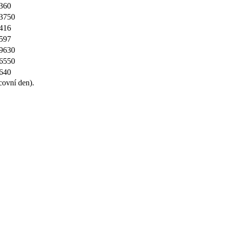
360
,3750
416
597
,9630
,6550
640
covní den).